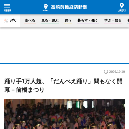
34°C
食べる
見る・遊ぶ
買う
暮らす・働く
学ぶ・知る
2009.10.10
踊り手1万人超、「だんべえ踊り」間もなく開
幕－前橋まつり