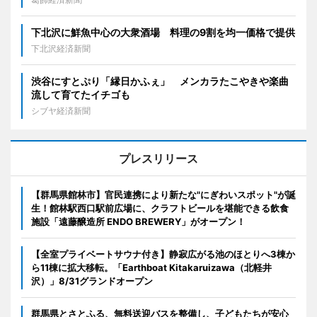
下北沢に鮮魚中心の大衆酒場 料理の9割を均一価格で提供
下北沢経済新聞
渋谷にすとぷり「縁日かふぇ」 メンカラたこやきや楽曲
流して育てたイチゴも
シブヤ経済新聞
プレスリリース
【群馬県館林市】官民連携により新たな"にぎわいスポット"が誕
生！館林駅西口駅前広場に、クラフトビールを堪能できる飲食
施設「遠藤醸造所 ENDO BREWERY」がオープン！
【全室プライベートサウナ付き】静寂広がる池のほとりへ3棟か
ら11棟に拡大移転。「Earthboat Kitakaruizawa（北軽井
沢）」8/31グランドオープン
群馬県とさとふる、無料送迎バスを整備し、子どもたちが安心