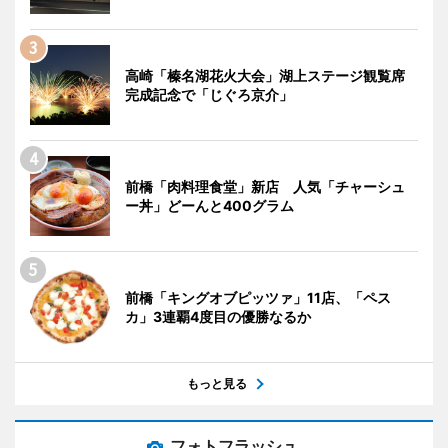
高崎「榛名湖花火大会」湖上ステージ観覧席
完成記念で「じぐろ京介」
前橋「肉料理食堂」新店 人気「チャーシュ
ー丼」どーんと400グラム
前橋「キングオブピッツァ」11店、「ペス
カ」3連覇4度目の優勝なるか
もっと見る
フォトフラッシュ