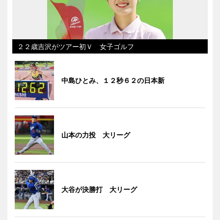
２２歳吉沢がツアー初Ｖ 女子ゴルフ
中島ひとみ、１２秒６２の日本新
山本の力投 大リーグ
大谷が決勝打 大リーグ