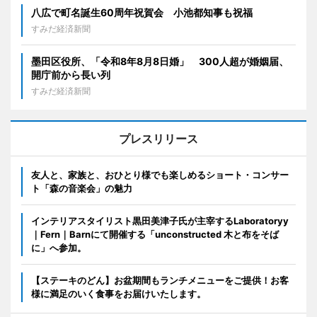
八広で町名誕生60周年祝賀会 小池都知事も祝福
すみだ経済新聞
墨田区役所、「令和8年8月8日婚」 300人超が婚姻届、
開庁前から長い列
すみだ経済新聞
プレスリリース
友人と、家族と、おひとり様でも楽しめるショート・コンサー
ト「森の音楽会」の魅力
インテリアスタイリスト黒田美津子氏が主宰するLaboratoryy
｜Fern｜Barnにて開催する「unconstructed 木と布をそば
に」へ参加。
【ステーキのどん】お盆期間もランチメニューをご提供！お客
様に満足のいく食事をお届けいたします。