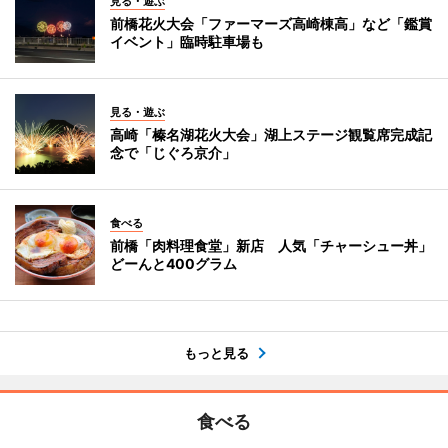
見る・遊ぶ
前橋花火大会「ファーマーズ高崎棟高」など「鑑賞
イベント」臨時駐車場も
見る・遊ぶ
高崎「榛名湖花火大会」湖上ステージ観覧席完成記
念で「じぐろ京介」
食べる
前橋「肉料理食堂」新店 人気「チャーシュー丼」
どーんと400グラム
もっと見る
食べる