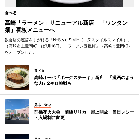
食べる
高崎「ラーメン」リニューアル新店 「ワンタン
麺」看板メニューへ
飲食店の運営を手がける「N-Style Smile（エヌスタイルスマイル）」
（高崎市上豊岡町）は7月16日、「ラーメン喜重軒」（高崎市豊岡町）
をオープンした。
食べる
高崎オーパ「ポークステーキ」新店 「漫画のよう
な肉」2キロ挑戦も
見る・遊ぶ
前橋花火大会「前橋リリカ」屋上開放 当日レシー
ト入場制に変更