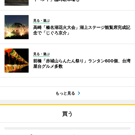
見る・遊ぶ
高崎「榛名湖花火大会」湖上ステージ観覧席完成記
念で「じぐろ京介」
見る・遊ぶ
前橋「赤城山らんたん祭り」ランタン600個、台湾
屋台グルメ多数
もっと見る
買う