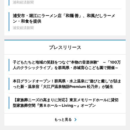
浦和経済新聞
浦安市・堀江にラーメン店「和麺 善」、和風だしラーメ
ン・和食を提供
浦安経済新聞
プレスリリース
子どもたちと地域の笑顔をつなぐ"本物の音楽体験" ～「100万
人のクラシックライブ」を群馬県・赤城育心こども園で開催～
本日グランドオープン！群馬県・水上温泉に“遊びと癒し”が詰ま
った新・温泉宿「大江戸温泉物語Premium 松乃井」が誕生
【家族葬ニーズの高まりに対応】東京メモリードホールに貸切
型家族葬空間『第８ホール～Living～』オープン
もっと見る