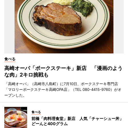
食べる
高崎オーパ「ポークステーキ」新店 「漫画のよう
な肉」2キロ挑戦も
「高崎オーパ」（高崎市八島町）に7月10日、ポークステーキ専門店
「マロリーポークステーキ高崎OPA店」（TEL 080-4415-9760）がオ
ープンした。
食べる
前橋「肉料理食堂」新店 人気「チャーシュー丼」
どーんと400グラム