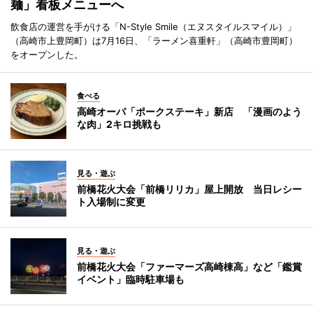
麺」看板メニューへ
飲食店の運営を手がける「N-Style Smile（エヌスタイルスマイル）」
（高崎市上豊岡町）は7月16日、「ラーメン喜重軒」（高崎市豊岡町）
をオープンした。
食べる
高崎オーパ「ポークステーキ」新店 「漫画のよう
な肉」2キロ挑戦も
見る・遊ぶ
前橋花火大会「前橋リリカ」屋上開放 当日レシー
ト入場制に変更
見る・遊ぶ
前橋花火大会「ファーマーズ高崎棟高」など「鑑賞
イベント」臨時駐車場も