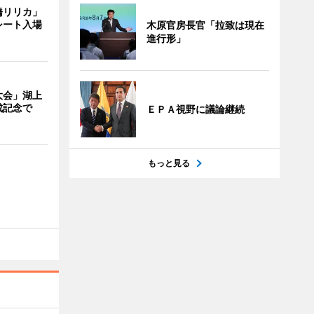
橋リリカ」
シート入場
木原官房長官「拉致は現在
進行形」
大会」湖上
成記念で
ＥＰＡ視野に議論継続
もっと見る