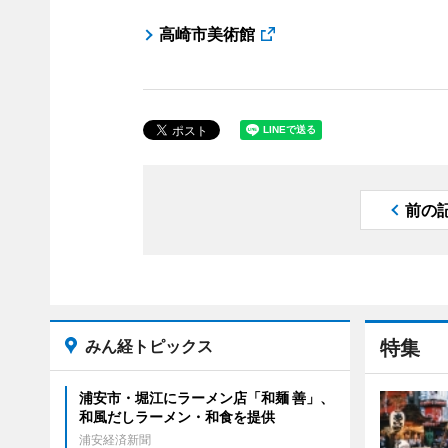
高崎市美術館
前の
みん経トピックス
特集
浦安市・堀江にラーメン店「和麺 善」、
和風だしラーメン・和食を提供
浦安経済新聞