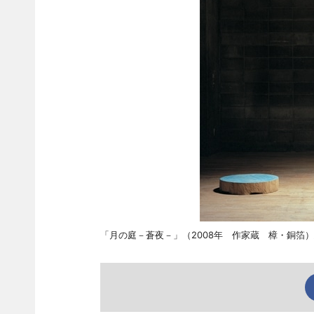
「月の庭－蒼夜－」（2008年 作家蔵 樟・銅箔）馬の