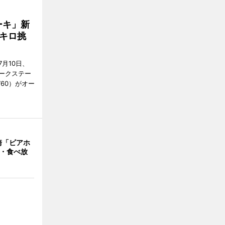
ーキ」新
キロ挑
月10日、
ークステー
9760）がオー
崎「ビアホ
み・食べ放