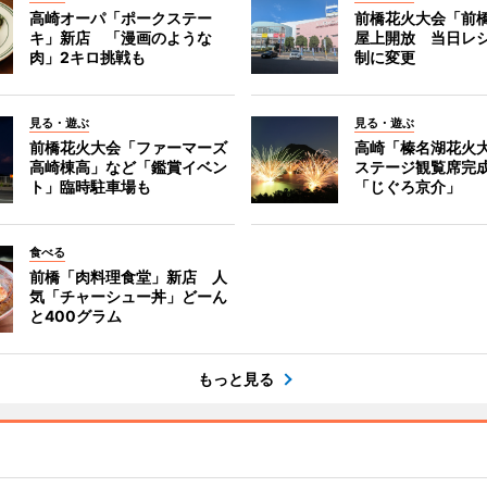
高崎オーパ「ポークステー
前橋花火大会「前
キ」新店 「漫画のような
屋上開放 当日レ
肉」2キロ挑戦も
制に変更
見る・遊ぶ
見る・遊ぶ
前橋花火大会「ファーマーズ
高崎「榛名湖花火
高崎棟高」など「鑑賞イベン
ステージ観覧席完
ト」臨時駐車場も
「じぐろ京介」
食べる
前橋「肉料理食堂」新店 人
気「チャーシュー丼」どーん
と400グラム
もっと見る