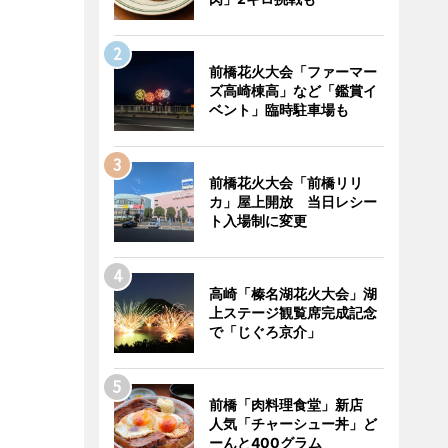
前橋花火大会「ファーマー
ズ高崎棟高」など「鑑賞イ
ベント」臨時駐車場も
前橋花火大会「前橋リリ
カ」屋上開放 当日レシー
ト入場制に変更
高崎「榛名湖花火大会」湖
上ステージ観覧席完成記念
で「じぐろ京介」
前橋「肉料理食堂」新店
人気「チャーシュー丼」ど
ーんと400グラム