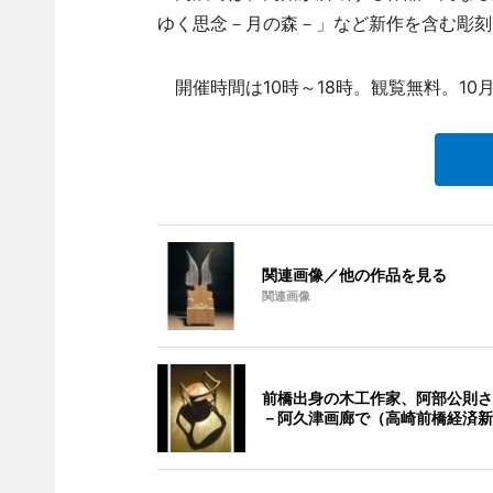
ゆく思念－月の森－」など新作を含む彫刻
開催時間は10時～18時。観覧無料。10月
関連画像／他の作品を見る
関連画像
前橋出身の木工作家、阿部公則さ
－阿久津画廊で（高崎前橋経済新