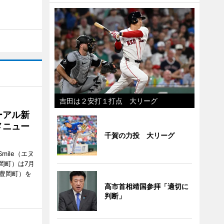
吉田は２安打１打点 大リーグ
ーアル新
メニュー
千賀の力投 大リーグ
mile（エヌ
岡町）は7月
市豊岡町）を
高市首相靖国参拝「適切に
判断」