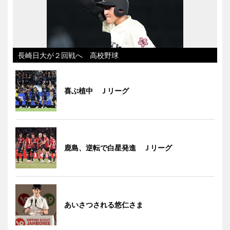
長崎日大が２回戦へ 高校野球
喜ぶ植中 Ｊリーグ
鹿島、逆転で白星発進 Ｊリーグ
あいさつされる悠仁さま