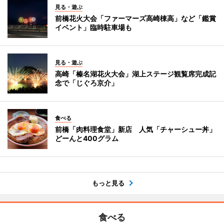
見る・遊ぶ
前橋花火大会「ファーマーズ高崎棟高」など「鑑賞
イベント」臨時駐車場も
見る・遊ぶ
高崎「榛名湖花火大会」湖上ステージ観覧席完成記
念で「じぐろ京介」
食べる
前橋「肉料理食堂」新店 人気「チャーシュー丼」
どーんと400グラム
もっと見る
食べる