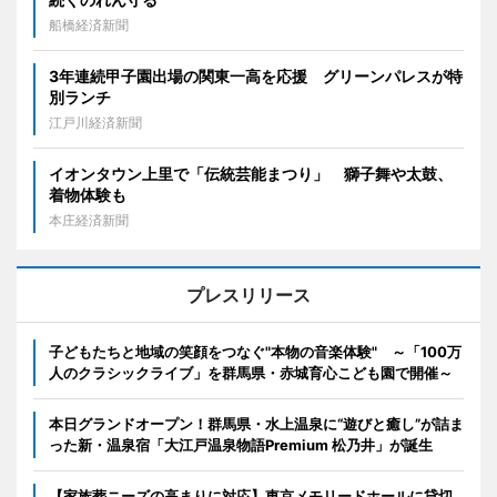
船橋経済新聞
3年連続甲子園出場の関東一高を応援 グリーンパレスが特
別ランチ
江戸川経済新聞
イオンタウン上里で「伝統芸能まつり」 獅子舞や太鼓、
着物体験も
本庄経済新聞
プレスリリース
子どもたちと地域の笑顔をつなぐ"本物の音楽体験" ～「100万
人のクラシックライブ」を群馬県・赤城育心こども園で開催～
本日グランドオープン！群馬県・水上温泉に“遊びと癒し”が詰ま
った新・温泉宿「大江戸温泉物語Premium 松乃井」が誕生
【家族葬ニーズの高まりに対応】東京メモリードホールに貸切