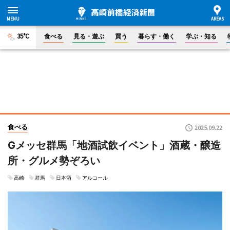
35°C
食べる
見る・遊ぶ
買う
暮らす・働く
学ぶ・知る
食べる
2025.09.22
Gメッセ群馬「地酒試飲イベント」酒蔵・醸造
所・グルメ勢ぞろい
高崎
群馬
日本酒
アルコール