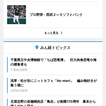
プロ野球・西武２―５ソフトバンク
もっと見る
みん経トピックス
千葉県立中央博物館で「ちば恐竜博」 巨大肉食恐竜や海
の捕食者も
千葉経済新聞
浅草・松が谷にニットカフェ「ito-mori」 編み物好きが
集う場に
浅草経済新聞
北習志野の老舗精肉店「鳥吉」が創業170周年 幕末から
続くのれん守る