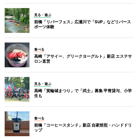
見る・遊ぶ
前橋「リバーフェス」広瀬川で「SUP」などリバース
ポーツ体験
食べる
高崎「アサイー、グリークヨーグルト」新店 エステサ
ロン直営
見る・遊ぶ
高崎「箕輪城まつり」で「武士」募集 甲冑貸与、小学
生も
食べる
前橋「コーヒースタンド」新店 自家焙煎・ハンドドリ
ップ