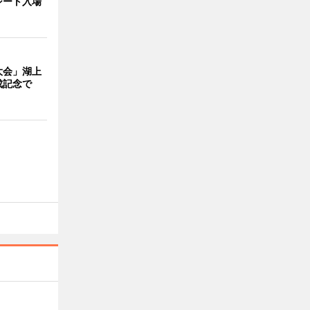
シート入場
大会」湖上
成記念で