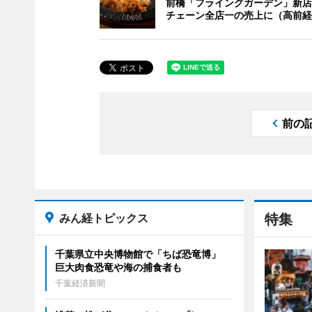
前橋「フライングガーデン」新店
チェーン全店一の売上に（高前経
前の
みん経トピックス
特集
千葉県立中央博物館で「ちば恐竜博」
巨大肉食恐竜や海の捕食者も
千葉経済新聞