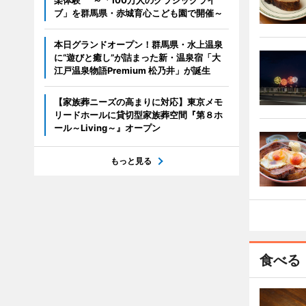
楽体験" ～「100万人のクラシックライ
ブ」を群馬県・赤城育心こども園で開催～
本日グランドオープン！群馬県・水上温泉
に“遊びと癒し”が詰まった新・温泉宿「大
江戸温泉物語Premium 松乃井」が誕生
【家族葬ニーズの高まりに対応】東京メモ
リードホールに貸切型家族葬空間『第８ホ
ール～Living～』オープン
もっと見る
食べる