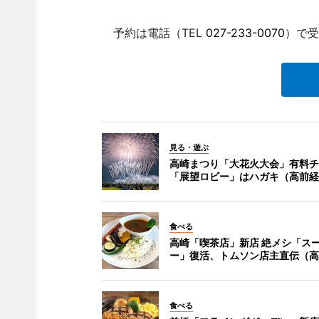
予約は電話（TEL
027-233-0070
）で受
見る・遊ぶ
高崎まつり「大花火大会」有料チ
「展望ロビー」はハガキ（高前経
食べる
高崎「喫茶店」新店 絶メシ「ス
ー」復活、トムソン店主直伝（高
食べる