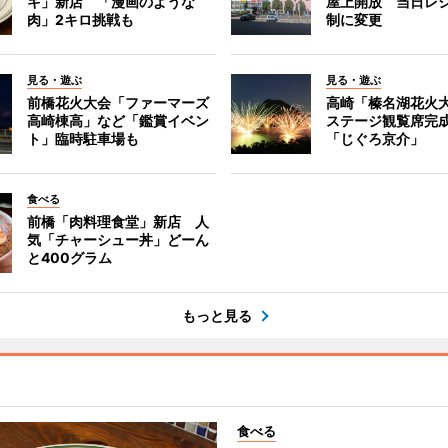
キ」新店 「漫画のような
屋上開放 当日レ
肉」2キロ挑戦も
制に変更
見る・遊ぶ
見る・遊ぶ
前橋花火大会「ファーマーズ
高崎「榛名湖花火
高崎棟高」など「鑑賞イベン
ステージ観覧席完
ト」臨時駐車場も
「じぐろ京介」
食べる
前橋「肉料理食堂」新店 人
気「チャーシュー丼」どーん
と400グラム
もっと見る
食べる