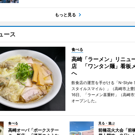
もっと見る
ュース
食べる
高崎「ラーメン」リニュ
店 「ワンタン麺」看板
へ
飲食店の運営を手がける「N-Style S
スタイルスマイル）」（高崎市上豊
16日、「ラーメン喜重軒」（高崎
オープンした。
食べる
見る・遊ぶ
高崎オーパ「ポークステー
前橋花火大会「前