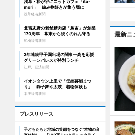
浅草・松が谷にニットカフェ「ito-
mori」 編み物好きが集う場に
浅草経済新聞
北習志野の老舗精肉店「鳥吉」が創業
最新ニ
170周年 幕末から続くのれん守る
船橋経済新聞
3年連続甲子園出場の関東一高を応援
グリーンパレスが特別ランチ
江戸川経済新聞
イオンタウン上里で「伝統芸能まつ
り」 獅子舞や太鼓、着物体験も
本庄経済新聞
プレスリリース
子どもたちと地域の笑顔をつなぐ"本物の音