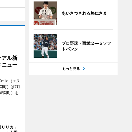
あいさつされる悠仁さま
プロ野球・西武２―５ソフ
トバンク
ーアル新
メニュー
もっと見る
mile（エヌ
岡町）は7月
市豊岡町）を
橋リリカ」