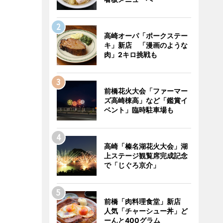
高崎オーパ「ポークステー
キ」新店 「漫画のような
肉」2キロ挑戦も
前橋花火大会「ファーマー
ズ高崎棟高」など「鑑賞イ
ベント」臨時駐車場も
高崎「榛名湖花火大会」湖
上ステージ観覧席完成記念
で「じぐろ京介」
前橋「肉料理食堂」新店
人気「チャーシュー丼」ど
ーんと400グラム