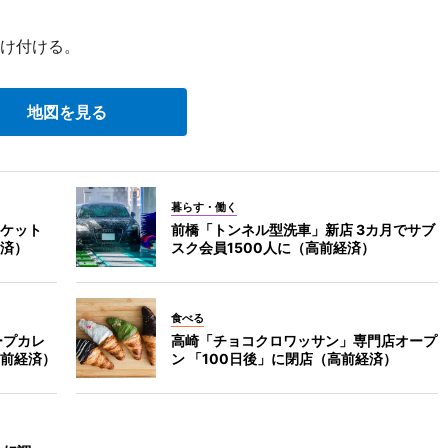
け付ける。
地図を見る
暮らす・働く
ケット
前橋「トンネル型洗車」新店 3カ月でサブ
済）
スク会員1500人に（高前経済）
食べる
ープカレ
高崎「チョコクロワッサン」専門店オープ
前経済）
ン 「100日後」に閉店（高前経済）