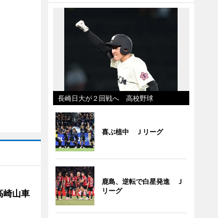
長崎日大が２回戦へ 高校野球
喜ぶ植中 Ｊリーグ
鹿島、逆転で白星発進 Ｊ
リーグ
高崎山車