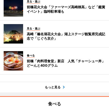
見る・遊ぶ
前橋花火大会「ファーマーズ高崎棟高」など「鑑賞
イベント」臨時駐車場も
見る・遊ぶ
高崎「榛名湖花火大会」湖上ステージ観覧席完成記
念で「じぐろ京介」
食べる
前橋「肉料理食堂」新店 人気「チャーシュー丼」
どーんと400グラム
もっと見る
食べる