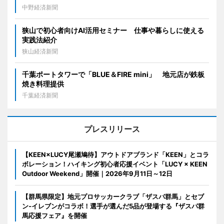
中野経済新聞
狭山で初心者向けAI活用セミナー 仕事や暮らしに使える
実践法紹介
狭山経済新聞
千葉ポートタワーで「BLUE＆FIRE mini」 地元店が鉄板
焼き料理提供
千葉経済新聞
プレスリリース
【KEEN×LUCY尾瀬鳩待】アウトドアブランド「KEEN」とコラ
ボレーション！ハイキング初心者応援イベント「LUCY × KEEN
Outdoor Weekend」開催｜2026年9月11日～12日
【群馬県限定】地元プロサッカークラブ「ザスパ群馬」とセブ
ン‐イレブンがコラボ！選手が選んだ5品が登場する『ザスパ群
馬応援フェア』を開催