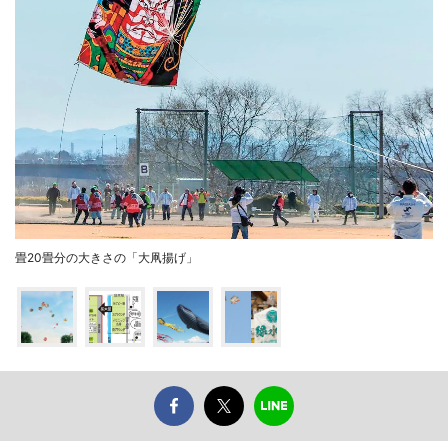
畳20畳分の大きさの「大凧揚げ」