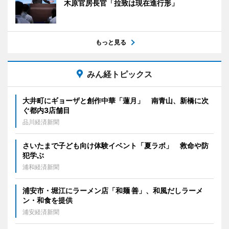
木原官房長官「拉致は現在進行形」
もっと見る
みん経トピックス
大井町にギョーザと創作中華「蓮月」 南青山、新橋に次
ぐ都内3店舗目
品川経済新聞
さいたまで子ども向け体験イベント「夏ラボ」 救命や防
犯学ぶ
浦和経済新聞
浦安市・堀江にラーメン店「和麺 善」、和風だしラーメ
ン・和食を提供
浦安経済新聞