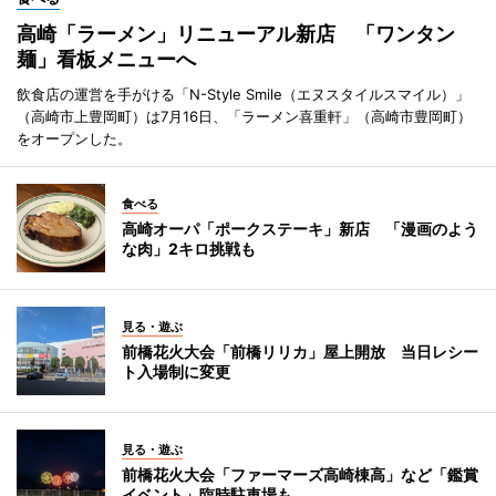
高崎「ラーメン」リニューアル新店 「ワンタン
麺」看板メニューへ
飲食店の運営を手がける「N-Style Smile（エヌスタイルスマイル）」
（高崎市上豊岡町）は7月16日、「ラーメン喜重軒」（高崎市豊岡町）
をオープンした。
食べる
高崎オーパ「ポークステーキ」新店 「漫画のよう
な肉」2キロ挑戦も
見る・遊ぶ
前橋花火大会「前橋リリカ」屋上開放 当日レシー
ト入場制に変更
見る・遊ぶ
前橋花火大会「ファーマーズ高崎棟高」など「鑑賞
イベント」臨時駐車場も