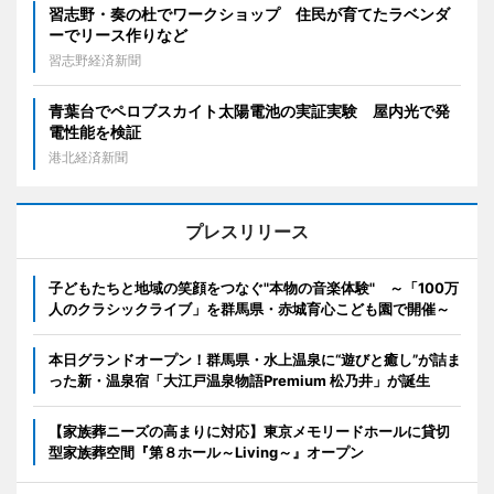
習志野・奏の杜でワークショップ 住民が育てたラベンダ
ーでリース作りなど
習志野経済新聞
青葉台でペロブスカイト太陽電池の実証実験 屋内光で発
電性能を検証
港北経済新聞
プレスリリース
子どもたちと地域の笑顔をつなぐ"本物の音楽体験" ～「100万
人のクラシックライブ」を群馬県・赤城育心こども園で開催～
本日グランドオープン！群馬県・水上温泉に“遊びと癒し”が詰ま
った新・温泉宿「大江戸温泉物語Premium 松乃井」が誕生
【家族葬ニーズの高まりに対応】東京メモリードホールに貸切
型家族葬空間『第８ホール～Living～』オープン