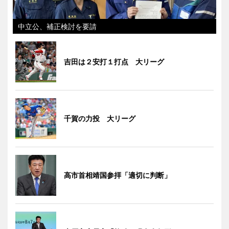
中立公、補正検討を要請
吉田は２安打１打点 大リーグ
千賀の力投 大リーグ
高市首相靖国参拝「適切に判断」