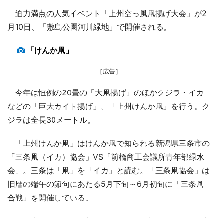
迫力満点の人気イベント「上州空っ風凧揚げ大会」が2
月10日、「敷島公園河川緑地」で開催される。
「けんか凧」
［広告］
今年は恒例の20畳の「大凧揚げ」のほかクジラ・イカ
などの「巨大カイト揚げ」、「上州けんか凧」を行う。ク
ジラは全長30メートル。
「上州けんか凧」はけんか凧で知られる新潟県三条市の
「三条凧（イカ）協会」VS「前橋商工会議所青年部緑水
会」。三条は「凧」を「イカ」と読む。「三条凧協会」は
旧暦の端午の節句にあたる5月下旬～6月初旬に「三条凧
合戦」を開催している。