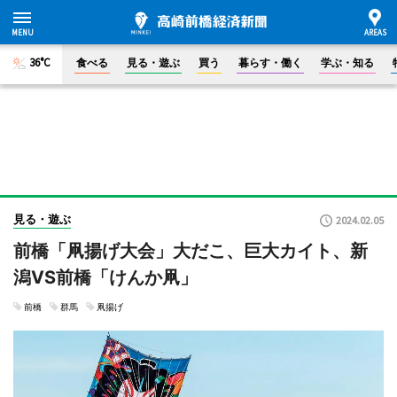
36°C
食べる
見る・遊ぶ
買う
暮らす・働く
学ぶ・知る
見る・遊ぶ
2024.02.05
前橋「凧揚げ大会」大だこ、巨大カイト、新
潟VS前橋「けんか凧」
前橋
群馬
凧揚げ