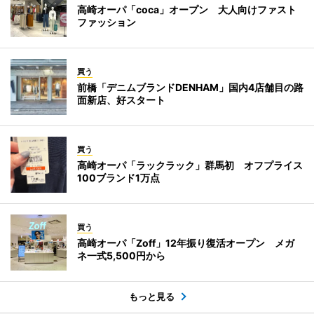
高崎オーパ「coca」オープン 大人向けファスト
ファッション
買う
前橋「デニムブランドDENHAM」国内4店舗目の路
面新店、好スタート
買う
高崎オーパ「ラックラック」群馬初 オフプライス
100ブランド1万点
買う
高崎オーパ「Zoff」12年振り復活オープン メガ
ネ一式5,500円から
もっと見る