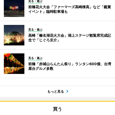
見る・遊ぶ
前橋花火大会「ファーマーズ高崎棟高」など「鑑賞
イベント」臨時駐車場も
見る・遊ぶ
高崎「榛名湖花火大会」湖上ステージ観覧席完成記
念で「じぐろ京介」
見る・遊ぶ
前橋「赤城山らんたん祭り」ランタン600個、台湾
屋台グルメ多数
もっと見る
買う