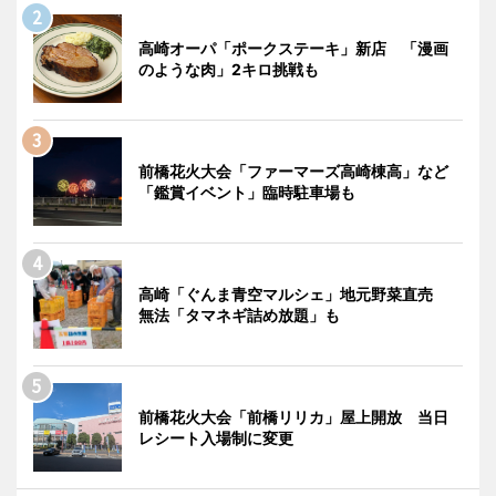
高崎オーパ「ポークステーキ」新店 「漫画
のような肉」2キロ挑戦も
前橋花火大会「ファーマーズ高崎棟高」など
「鑑賞イベント」臨時駐車場も
高崎「ぐんま青空マルシェ」地元野菜直売
無法「タマネギ詰め放題」も
前橋花火大会「前橋リリカ」屋上開放 当日
レシート入場制に変更