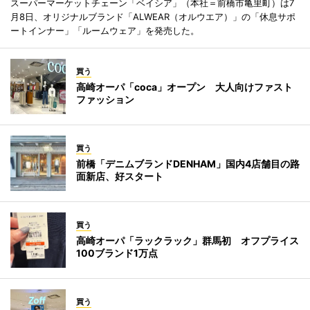
スーパーマーケットチェーン「ベイシア」（本社＝前橋市亀里町）は7
月8日、オリジナルブランド「ALWEAR（オルウエア）」の「休息サポ
ートインナー」「ルームウェア」を発売した。
買う
高崎オーパ「coca」オープン 大人向けファスト
ファッション
買う
前橋「デニムブランドDENHAM」国内4店舗目の路
面新店、好スタート
買う
高崎オーパ「ラックラック」群馬初 オフプライス
100ブランド1万点
買う