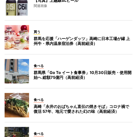
【写真】上越線SLビール
関連画像
買う
群馬を応援「ハーゲンダッツ」高崎に日本工場が縁 上
州牛・県内温泉宿泊券（高前経済）
食べる
群馬県「Go To イート食事券」10月30日販売・使用開
始へ 総額75億円（高前経済）
食べる
高崎「永井のおばちゃん直伝の焼きそば」コロナ禍で
復活 57年、地元で愛された幻の味（高前経済）
食べる