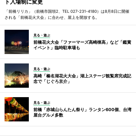
ト入場制に変更
「前橋リリカ」（前橋市国領2、TEL 027-231-4180）は8月8日に開催
される「前橋花火大会」に合わせ、屋上を開放する。
見る・遊ぶ
前橋花火大会「ファーマーズ高崎棟高」など「鑑賞
イベント」臨時駐車場も
見る・遊ぶ
高崎「榛名湖花火大会」湖上ステージ観覧席完成記
念で「じぐろ京介」
見る・遊ぶ
前橋「赤城山らんたん祭り」ランタン600個、台湾
屋台グルメ多数