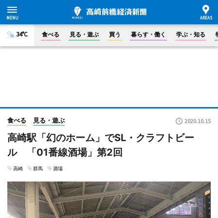
34°C
食べる
見る・遊ぶ
買う
暮らす・働く
学ぶ・知る
食べる
見る・遊ぶ
2020.10.15
高崎駅「幻のホーム」でSL・クラフトビー
ル 「01番線酒場」第2回
高崎
群馬
酒場