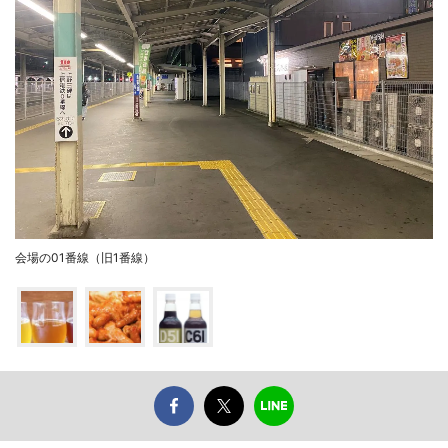
会場の01番線（旧1番線）