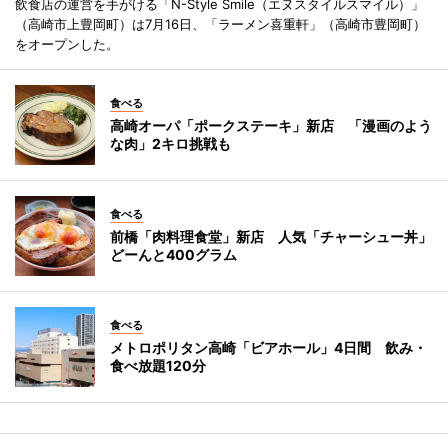
飲食店の運営を手がける「N-Style Smile（エヌスタイルスマイル）」
（高崎市上豊岡町）は7月16日、「ラーメン喜重軒」（高崎市豊岡町）
をオープンした。
食べる
高崎オーパ「ポークステーキ」新店 「漫画のよう
な肉」2キロ挑戦も
食べる
前橋「肉料理食堂」新店 人気「チャーシュー丼」
どーんと400グラム
食べる
メトロポリタン高崎「ビアホール」4日間 飲み・
食べ放題120分