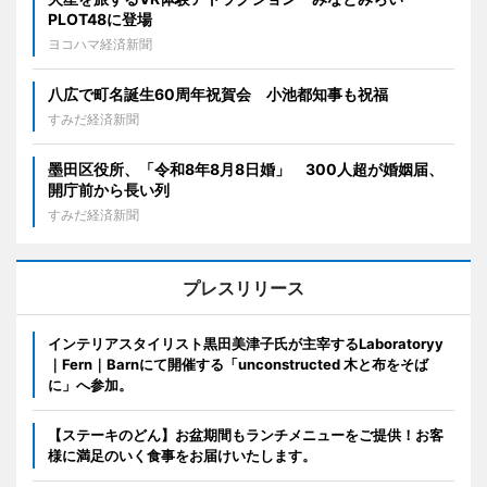
PLOT48に登場
ヨコハマ経済新聞
八広で町名誕生60周年祝賀会 小池都知事も祝福
すみだ経済新聞
墨田区役所、「令和8年8月8日婚」 300人超が婚姻届、
開庁前から長い列
すみだ経済新聞
プレスリリース
インテリアスタイリスト黒田美津子氏が主宰するLaboratoryy
｜Fern｜Barnにて開催する「unconstructed 木と布をそば
に」へ参加。
【ステーキのどん】お盆期間もランチメニューをご提供！お客
様に満足のいく食事をお届けいたします。