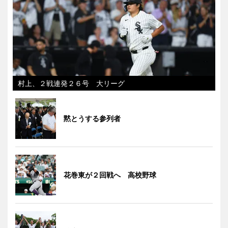
村上、２戦連発２６号 大リーグ
黙とうする参列者
花巻東が２回戦へ 高校野球