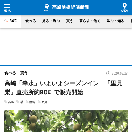
34°C
食べる
見る・遊ぶ
買う
暮らす・働く
学ぶ・知る
食べる
買う
2020.08.17
高崎「幸水」いよいよシーズンイン 「里見
梨」直売所約80軒で販売開始
高崎
梨
群馬
里見