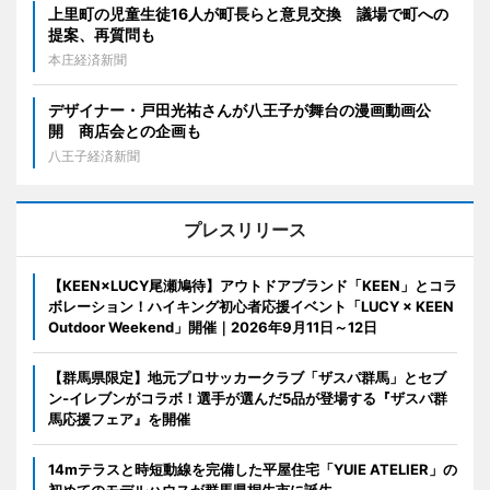
上里町の児童生徒16人が町長らと意見交換 議場で町への
提案、再質問も
本庄経済新聞
デザイナー・戸田光祐さんが八王子が舞台の漫画動画公
開 商店会との企画も
八王子経済新聞
プレスリリース
【KEEN×LUCY尾瀬鳩待】アウトドアブランド「KEEN」とコラ
ボレーション！ハイキング初心者応援イベント「LUCY × KEEN
Outdoor Weekend」開催｜2026年9月11日～12日
【群馬県限定】地元プロサッカークラブ「ザスパ群馬」とセブ
ン‐イレブンがコラボ！選手が選んだ5品が登場する『ザスパ群
馬応援フェア』を開催
14mテラスと時短動線を完備した平屋住宅「YUIE ATELIER」の
初めてのモデルハウスが群馬県桐生市に誕生