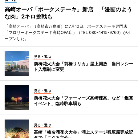
高崎オーパ「ポークステーキ」新店 「漫画のよう
な肉」2キロ挑戦も
「高崎オーパ」（高崎市八島町）に7月10日、ポークステーキ専門店
「マロリーポークステーキ高崎OPA店」（TEL 080-4415-9760）がオ
ープンした。
見る・遊ぶ
前橋花火大会「前橋リリカ」屋上開放 当日レシー
ト入場制に変更
見る・遊ぶ
前橋花火大会「ファーマーズ高崎棟高」など「鑑賞
イベント」臨時駐車場も
見る・遊ぶ
高崎「榛名湖花火大会」湖上ステージ観覧席完成記
念で「じぐろ京介」