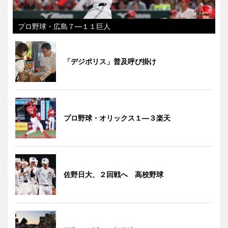
プロ野球・広島７―１１巨人
「デジポリス」普及呼び掛け
プロ野球・オリックス１―３楽天
佐野日大、２回戦へ 高校野球