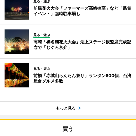
見る・遊ぶ
前橋花火大会「ファーマーズ高崎棟高」など「鑑賞
イベント」臨時駐車場も
見る・遊ぶ
高崎「榛名湖花火大会」湖上ステージ観覧席完成記
念で「じぐろ京介」
見る・遊ぶ
前橋「赤城山らんたん祭り」ランタン600個、台湾
屋台グルメ多数
もっと見る
買う