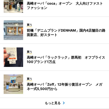
高崎オーパ「coca」オープン 大人向けファスト
ファッション
買う
前橋「デニムブランドDENHAM」国内4店舗目の路
面新店、好スタート
買う
高崎オーパ「ラックラック」群馬初 オフプライス
100ブランド1万点
買う
高崎オーパ「Zoff」12年振り復活オープン メガ
ネ一式5,500円から
もっと見る