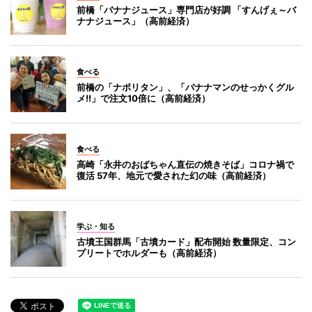
前橋「バナナジュース」専門店が好調 「すんげぇ～バ
ナナジュース」（高前経済）
食べる
前橋の「ナポリタン」、「バナナマンのせっかくグル
メ!!」で注文10倍に（高前経済）
食べる
高崎「永井のおばちゃん直伝の焼きそば」コロナ禍で
復活 57年、地元で愛された幻の味（高前経済）
学ぶ・知る
古墳王国群馬「古墳カード」配布開始 数量限定、コン
プリートでホルダーも（高前経済）