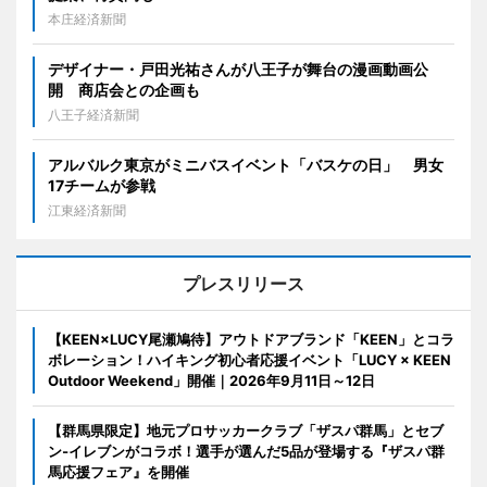
本庄経済新聞
デザイナー・戸田光祐さんが八王子が舞台の漫画動画公
開 商店会との企画も
八王子経済新聞
アルバルク東京がミニバスイベント「バスケの日」 男女
17チームが参戦
江東経済新聞
プレスリリース
【KEEN×LUCY尾瀬鳩待】アウトドアブランド「KEEN」とコラ
ボレーション！ハイキング初心者応援イベント「LUCY × KEEN
Outdoor Weekend」開催｜2026年9月11日～12日
【群馬県限定】地元プロサッカークラブ「ザスパ群馬」とセブ
ン‐イレブンがコラボ！選手が選んだ5品が登場する『ザスパ群
馬応援フェア』を開催