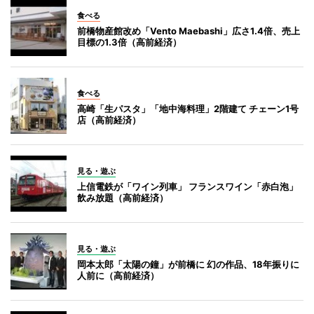
食べる
前橋物産館改め「Vento Maebashi」広さ1.4倍、売上
目標の1.3倍（高前経済）
食べる
高崎「生パスタ」「地中海料理」2階建て チェーン1号
店（高前経済）
見る・遊ぶ
上信電鉄が「ワイン列車」 フランスワイン「赤白泡」
飲み放題（高前経済）
見る・遊ぶ
岡本太郎「太陽の鐘」が前橋に 幻の作品、18年振りに
人前に（高前経済）