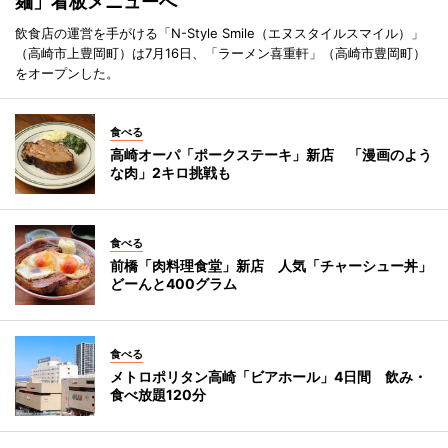
麺」看板メニューへ
飲食店の運営を手がける「N-Style Smile（エヌスタイルスマイル）」
（高崎市上豊岡町）は7月16日、「ラーメン喜重軒」（高崎市豊岡町）
をオープンした。
食べる
高崎オーパ「ポークステーキ」新店 「漫画のよう
な肉」2キロ挑戦も
食べる
前橋「肉料理食堂」新店 人気「チャーシュー丼」
どーんと400グラム
食べる
メトロポリタン高崎「ビアホール」4日間 飲み・
食べ放題120分