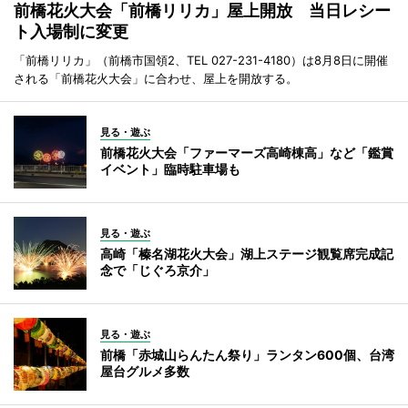
前橋花火大会「前橋リリカ」屋上開放 当日レシー
ト入場制に変更
「前橋リリカ」（前橋市国領2、TEL 027-231-4180）は8月8日に開催
される「前橋花火大会」に合わせ、屋上を開放する。
見る・遊ぶ
前橋花火大会「ファーマーズ高崎棟高」など「鑑賞
イベント」臨時駐車場も
見る・遊ぶ
高崎「榛名湖花火大会」湖上ステージ観覧席完成記
念で「じぐろ京介」
見る・遊ぶ
前橋「赤城山らんたん祭り」ランタン600個、台湾
屋台グルメ多数