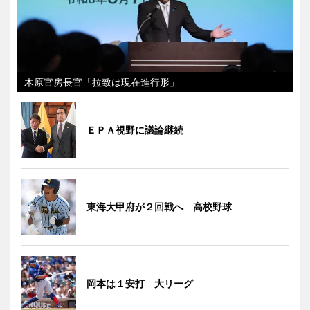
木原官房長官「拉致は現在進行形」
ＥＰＡ視野に議論継続
東海大甲府が２回戦へ 高校野球
岡本は１安打 大リーグ