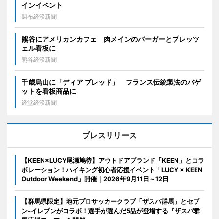
インイベント
調布経済新聞
熊谷にアメリカンカフェ 肉メインのバーガーとプレッツ
ェル看板に
熊谷経済新聞
千歳烏山に「ディア ブレッド」 フランス伝統製法のバゲ
ットを看板商品に
経堂経済新聞
プレスリリース
【KEEN×LUCY尾瀬鳩待】アウトドアブランド「KEEN」とコラ
ボレーション！ハイキング初心者応援イベント「LUCY × KEEN
Outdoor Weekend」開催｜2026年9月11日～12日
【群馬県限定】地元プロサッカークラブ「ザスパ群馬」とセブ
ン‐イレブンがコラボ！選手が選んだ5品が登場する『ザスパ群