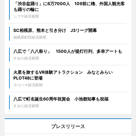
「渋谷盆踊り」に6万7000人 109前に櫓、外国人観光客
も踊りの輪に
シブヤ経済新聞
SC相模原、熊本と引き分け J3リーグ開幕
相模原町田経済新聞
八広で「八八祭り」 1500人が提灯行列、多幸アートも
すみだ経済新聞
火星を旅するVR体験アトラクション みなとみらい
PLOT48に登場
ヨコハマ経済新聞
八広で町名誕生60周年祝賀会 小池都知事も祝福
すみだ経済新聞
プレスリリース