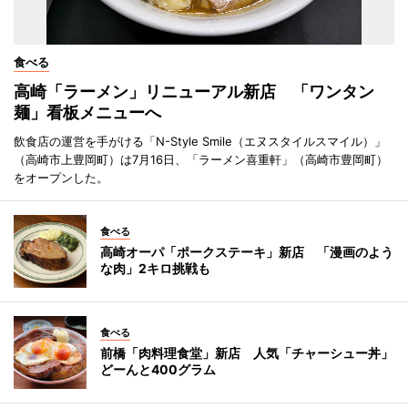
食べる
高崎「ラーメン」リニューアル新店 「ワンタン
麺」看板メニューへ
飲食店の運営を手がける「N-Style Smile（エヌスタイルスマイル）」
（高崎市上豊岡町）は7月16日、「ラーメン喜重軒」（高崎市豊岡町）
をオープンした。
食べる
高崎オーパ「ポークステーキ」新店 「漫画のよう
な肉」2キロ挑戦も
食べる
前橋「肉料理食堂」新店 人気「チャーシュー丼」
どーんと400グラム