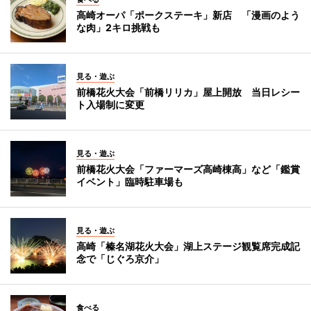
高崎オーパ「ポークステーキ」新店 「漫画のよう
な肉」2キロ挑戦も
見る・遊ぶ
前橋花火大会「前橋リリカ」屋上開放 当日レシー
ト入場制に変更
見る・遊ぶ
前橋花火大会「ファーマーズ高崎棟高」など「鑑賞
イベント」臨時駐車場も
見る・遊ぶ
高崎「榛名湖花火大会」湖上ステージ観覧席完成記
念で「じぐろ京介」
食べる