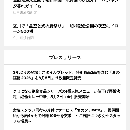
葛西臨海水族園で夜間開園「水族園で夕涼み」 ペンギン
夕暮れガイドも
江戸川経済新聞
立川で「星空と光の夏祭り」 昭和記念公園の夜空にドロ
ーン500機
立川経済新聞
プレスリリース
3年ぶりの登場！スタイルブレッド、特別商品2品を含む「夏の
福箱 2026」を8月5日より数量限定発売
クセになる絶倫食品シリーズの1番人気メニューが値下げ再販決
定「絶倫カレー中辛」8月7日（金）販売開始
女性スタッフ同行の片付けサービス『オカタシwith』、提供開
始から約4か月で利用100件を突破 ～ご好評につき女性スタッ
フを増員～