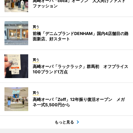
高崎オーパ「coca」オープン 大人向けファスト
ファッション
買う
前橋「デニムブランドDENHAM」国内4店舗目の路
面新店、好スタート
買う
高崎オーパ「ラックラック」群馬初 オフプライス
100ブランド1万点
買う
高崎オーパ「Zoff」12年振り復活オープン メガ
ネ一式5,500円から
もっと見る