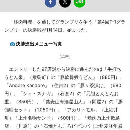
「豚肉料理」を通してグランプリを争う「第4回T-1グラ
ンプリ」の決勝戦が1月14日、始まった。
決勝進出メニュー写真
［広告］
エントリーした97店舗から決勝に進んだのは「手打ち
うどん泉」（敷島町）の「豚軟骨煮うどん」（880円）、
「Andore Kandore」（住吉2）の「豚々茶漬け」（680
円）、「シェ・スナガ」（石倉2）の「元祖とんとんお
重」（850円）、「蕎麦山海酒屋山人」（問屋2）の「豚
伽哩セット」（1,050円）、「アカリトモル」（上細井
町）「上州名物サンド」（500円）、「焼肉乃上州敷島
店」（川原1）の「石焼とんころビビンバ（上州麦豚角煮