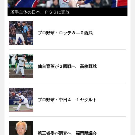
若手主体の日本、ＰＳＧに完敗
プロ野球・ロッテ８―０西武
仙台育英が２回戦へ 高校野球
プロ野球・中日４―１ヤクルト
第三者委が調査へ 福岡県議会