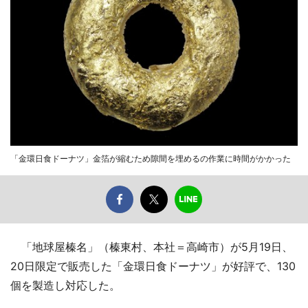
「金環日食ドーナツ」金箔が縮むため隙間を埋めるの作業に時間がかかった
「地球屋榛名」（榛東村、本社＝高崎市）が5月19日、
20日限定で販売した「金環日食ドーナツ」が好評で、130
個を製造し対応した。