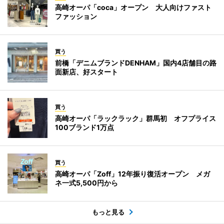
高崎オーパ「coca」オープン 大人向けファスト
ファッション
買う
前橋「デニムブランドDENHAM」国内4店舗目の路
面新店、好スタート
買う
高崎オーパ「ラックラック」群馬初 オフプライス
100ブランド1万点
買う
高崎オーパ「Zoff」12年振り復活オープン メガ
ネ一式5,500円から
もっと見る