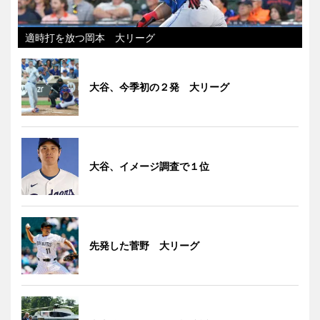
適時打を放つ岡本 大リーグ
大谷、今季初の２発 大リーグ
大谷、イメージ調査で１位
先発した菅野 大リーグ