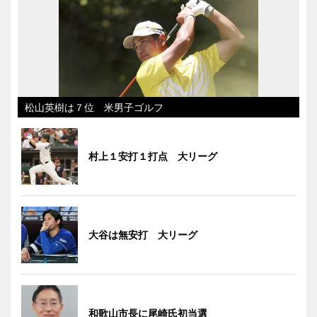
松山英樹は７位 米男子ゴルフ
村上１安打１打点 大リーグ
大谷は無安打 大リーグ
和歌山市長に尾崎氏初当選