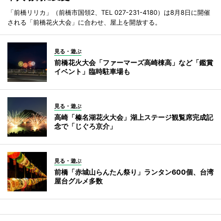
「前橋リリカ」（前橋市国領2、TEL 027-231-4180）は8月8日に開催
される「前橋花火大会」に合わせ、屋上を開放する。
見る・遊ぶ
前橋花火大会「ファーマーズ高崎棟高」など「鑑賞
イベント」臨時駐車場も
見る・遊ぶ
高崎「榛名湖花火大会」湖上ステージ観覧席完成記
念で「じぐろ京介」
見る・遊ぶ
前橋「赤城山らんたん祭り」ランタン600個、台湾
屋台グルメ多数