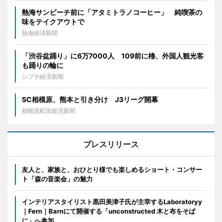
熱海サンビーチ前に「アタミトラノコーヒー」 純喫茶の
味をテイクアウトで
熱海経済新聞
「渋谷盆踊り」に6万7000人 109前に櫓、外国人観光客
も踊りの輪に
シブヤ経済新聞
SC相模原、熊本と引き分け J3リーグ開幕
相模原町田経済新聞
プレスリリース
友人と、家族と、おひとり様でも楽しめるショート・コンサー
ト「森の音楽会」の魅力
インテリアスタイリスト黒田美津子氏が主宰するLaboratoryy
｜Fern｜Barnにて開催する「unconstructed 木と布をそば
に」へ参加。