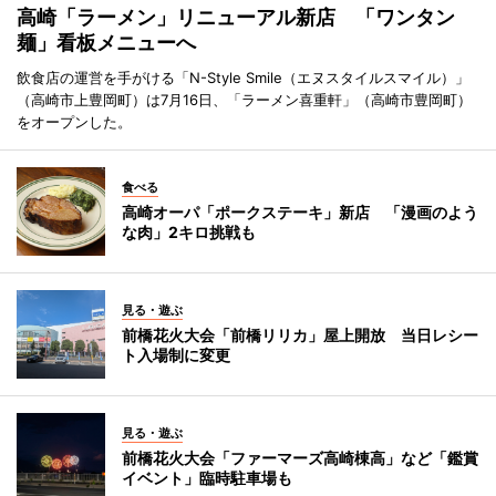
高崎「ラーメン」リニューアル新店 「ワンタン
麺」看板メニューへ
飲食店の運営を手がける「N-Style Smile（エヌスタイルスマイル）」
（高崎市上豊岡町）は7月16日、「ラーメン喜重軒」（高崎市豊岡町）
をオープンした。
食べる
高崎オーパ「ポークステーキ」新店 「漫画のよう
な肉」2キロ挑戦も
見る・遊ぶ
前橋花火大会「前橋リリカ」屋上開放 当日レシー
ト入場制に変更
見る・遊ぶ
前橋花火大会「ファーマーズ高崎棟高」など「鑑賞
イベント」臨時駐車場も