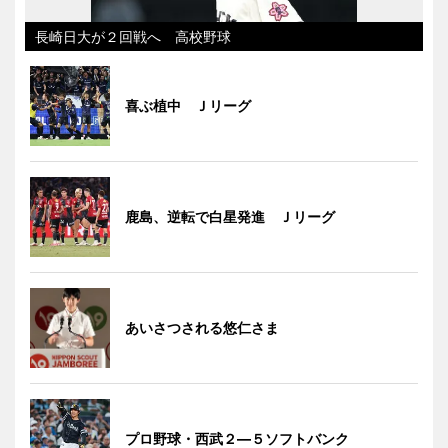
長崎日大が２回戦へ 高校野球
喜ぶ植中 Ｊリーグ
鹿島、逆転で白星発進 Ｊリーグ
あいさつされる悠仁さま
プロ野球・西武２―５ソフトバンク