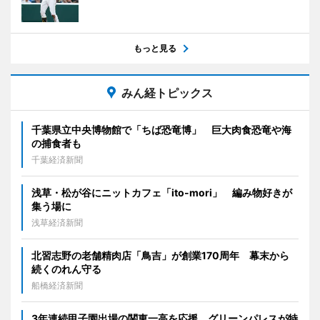
もっと見る
みん経トピックス
千葉県立中央博物館で「ちば恐竜博」 巨大肉食恐竜や海
の捕食者も
千葉経済新聞
浅草・松が谷にニットカフェ「ito-mori」 編み物好きが
集う場に
浅草経済新聞
北習志野の老舗精肉店「鳥吉」が創業170周年 幕末から
続くのれん守る
船橋経済新聞
3年連続甲子園出場の関東一高を応援 グリーンパレスが特