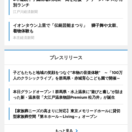
別ランチ
江戸川経済新聞
イオンタウン上里で「伝統芸能まつり」 獅子舞や太鼓、
着物体験も
本庄経済新聞
プレスリリース
子どもたちと地域の笑顔をつなぐ"本物の音楽体験" ～「100万
人のクラシックライブ」を群馬県・赤城育心こども園で開催～
本日グランドオープン！群馬県・水上温泉に“遊びと癒し”が詰ま
った新・温泉宿「大江戸温泉物語Premium 松乃井」が誕生
【家族葬ニーズの高まりに対応】東京メモリードホールに貸切
型家族葬空間『第８ホール～Living～』オープン
もっと見る