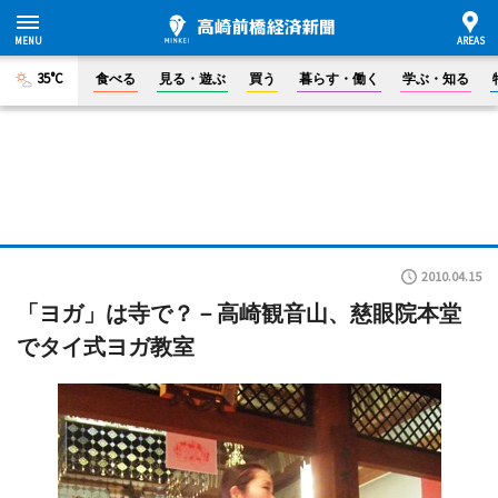
35°C
食べる
見る・遊ぶ
買う
暮らす・働く
学ぶ・知る
2010.04.15
「ヨガ」は寺で？－高崎観音山、慈眼院本堂
でタイ式ヨガ教室