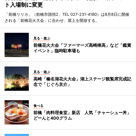
ト入場制に変更
「前橋リリカ」（前橋市国領2、TEL 027-231-4180）は8月8日に開催
される「前橋花火大会」に合わせ、屋上を開放する。
見る・遊ぶ
前橋花火大会「ファーマーズ高崎棟高」など「鑑賞
イベント」臨時駐車場も
見る・遊ぶ
高崎「榛名湖花火大会」湖上ステージ観覧席完成記
念で「じぐろ京介」
食べる
前橋「肉料理食堂」新店 人気「チャーシュー丼」
どーんと400グラム