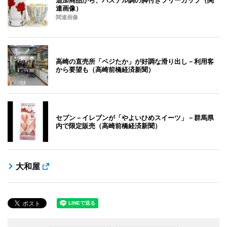
追加商品から、パステル調の脚付きフリーカップ（関
連画像）
関連画像
高崎の直売所「ベジたか」が好調な滑り出し－利用客
から要望も（高崎前橋経済新聞）
セブン－イレブンが「やよいひめスイーツ」－群馬県
内で限定販売（高崎前橋経済新聞）
大和屋