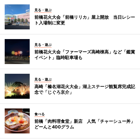
見る・遊ぶ
前橋花火大会「前橋リリカ」屋上開放 当日レシー
ト入場制に変更
見る・遊ぶ
前橋花火大会「ファーマーズ高崎棟高」など「鑑賞
イベント」臨時駐車場も
見る・遊ぶ
高崎「榛名湖花火大会」湖上ステージ観覧席完成記
念で「じぐろ京介」
食べる
前橋「肉料理食堂」新店 人気「チャーシュー丼」
どーんと400グラム