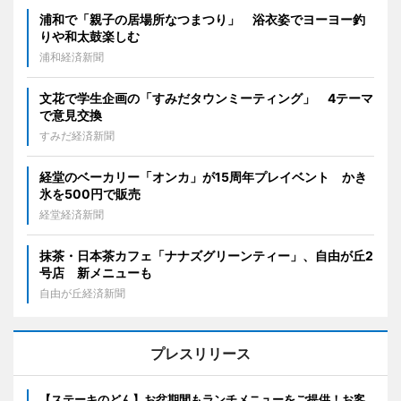
浦和で「親子の居場所なつまつり」 浴衣姿でヨーヨー釣
りや和太鼓楽しむ
浦和経済新聞
文花で学生企画の「すみだタウンミーティング」 4テーマ
で意見交換
すみだ経済新聞
経堂のベーカリー「オンカ」が15周年プレイベント かき
氷を500円で販売
経堂経済新聞
抹茶・日本茶カフェ「ナナズグリーンティー」、自由が丘2
号店 新メニューも
自由が丘経済新聞
プレスリリース
【ステーキのどん】お盆期間もランチメニューをご提供！お客