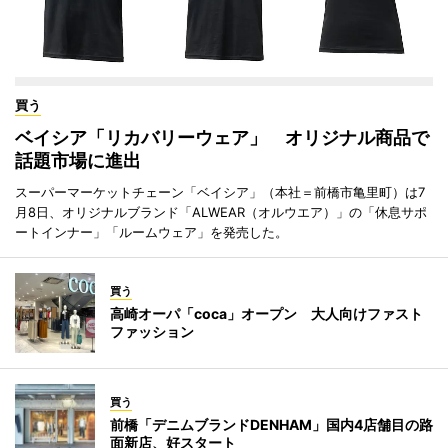
買う
ベイシア「リカバリーウェア」 オリジナル商品で
話題市場に進出
スーパーマーケットチェーン「ベイシア」（本社＝前橋市亀里町）は7
月8日、オリジナルブランド「ALWEAR（オルウエア）」の「休息サポ
ートインナー」「ルームウェア」を発売した。
買う
高崎オーパ「coca」オープン 大人向けファスト
ファッション
買う
前橋「デニムブランドDENHAM」国内4店舗目の路
面新店、好スタート