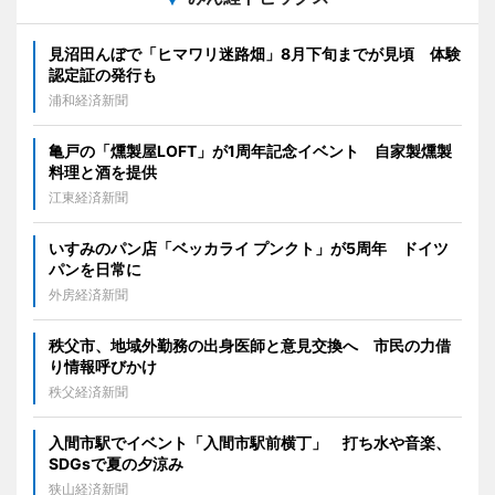
見沼田んぼで「ヒマワリ迷路畑」8月下旬までが見頃 体験
認定証の発行も
浦和経済新聞
亀戸の「燻製屋LOFT」が1周年記念イベント 自家製燻製
料理と酒を提供
江東経済新聞
いすみのパン店「ベッカライ プンクト」が5周年 ドイツ
パンを日常に
外房経済新聞
秩父市、地域外勤務の出身医師と意見交換へ 市民の力借
り情報呼びかけ
秩父経済新聞
入間市駅でイベント「入間市駅前横丁」 打ち水や音楽、
SDGsで夏の夕涼み
狭山経済新聞