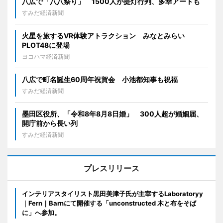
八広で「八八祭り」 1500人が提灯行列、多幸アートも
すみだ経済新聞
火星を旅するVR体験アトラクション みなとみらい
PLOT48に登場
ヨコハマ経済新聞
八広で町名誕生60周年祝賀会 小池都知事も祝福
すみだ経済新聞
墨田区役所、「令和8年8月8日婚」 300人超が婚姻届、
開庁前から長い列
すみだ経済新聞
プレスリリース
インテリアスタイリスト黒田美津子氏が主宰するLaboratoryy
｜Fern｜Barnにて開催する「unconstructed 木と布をそば
に」へ参加。