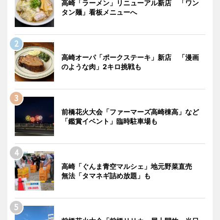
高崎「ラーメン」リニューアル新店 「ワン
タン麺」看板メニューへ
高崎オーパ「ポークステーキ」新店 「漫画
のような肉」2キロ挑戦も
前橋花火大会「ファーマーズ高崎棟高」など
「鑑賞イベント」臨時駐車場も
高崎「ぐんま青空マルシェ」地元野菜直売
無法「タマネギ詰め放題」も