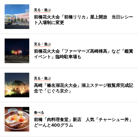
見る・遊ぶ
前橋花火大会「前橋リリカ」屋上開放 当日レシー
ト入場制に変更
見る・遊ぶ
前橋花火大会「ファーマーズ高崎棟高」など「鑑賞
イベント」臨時駐車場も
見る・遊ぶ
高崎「榛名湖花火大会」湖上ステージ観覧席完成記
念で「じぐろ京介」
食べる
前橋「肉料理食堂」新店 人気「チャーシュー丼」
どーんと400グラム