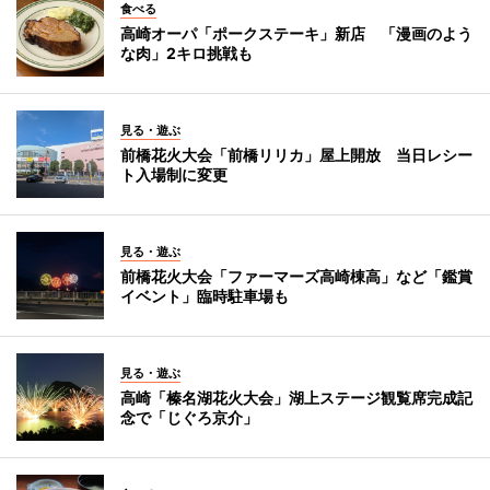
食べる
高崎オーパ「ポークステーキ」新店 「漫画のよう
な肉」2キロ挑戦も
見る・遊ぶ
前橋花火大会「前橋リリカ」屋上開放 当日レシー
ト入場制に変更
見る・遊ぶ
前橋花火大会「ファーマーズ高崎棟高」など「鑑賞
イベント」臨時駐車場も
見る・遊ぶ
高崎「榛名湖花火大会」湖上ステージ観覧席完成記
念で「じぐろ京介」