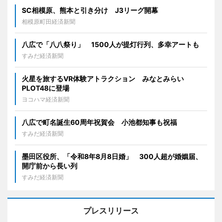
SC相模原、熊本と引き分け J3リーグ開幕
相模原町田経済新聞
八広で「八八祭り」 1500人が提灯行列、多幸アートも
すみだ経済新聞
火星を旅するVR体験アトラクション みなとみらい
PLOT48に登場
ヨコハマ経済新聞
八広で町名誕生60周年祝賀会 小池都知事も祝福
すみだ経済新聞
墨田区役所、「令和8年8月8日婚」 300人超が婚姻届、
開庁前から長い列
すみだ経済新聞
プレスリリース