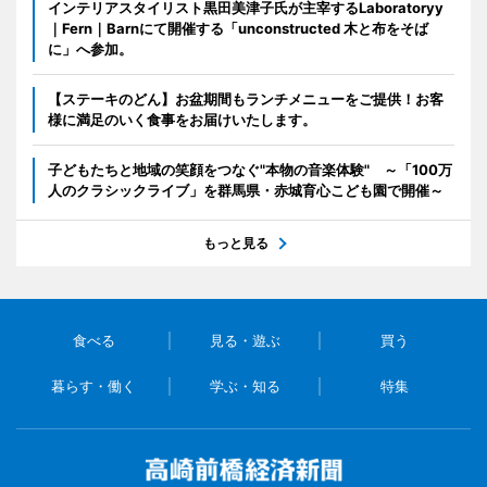
インテリアスタイリスト黒田美津子氏が主宰するLaboratoryy
｜Fern｜Barnにて開催する「unconstructed 木と布をそば
に」へ参加。
【ステーキのどん】お盆期間もランチメニューをご提供！お客
様に満足のいく食事をお届けいたします。
子どもたちと地域の笑顔をつなぐ"本物の音楽体験" ～「100万
人のクラシックライブ」を群馬県・赤城育心こども園で開催～
もっと見る
食べる
見る・遊ぶ
買う
暮らす・働く
学ぶ・知る
特集