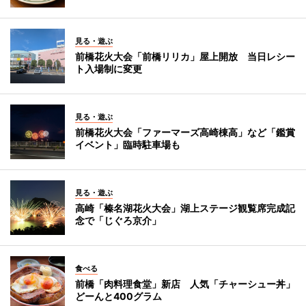
見る・遊ぶ
前橋花火大会「前橋リリカ」屋上開放 当日レシー
ト入場制に変更
見る・遊ぶ
前橋花火大会「ファーマーズ高崎棟高」など「鑑賞
イベント」臨時駐車場も
見る・遊ぶ
高崎「榛名湖花火大会」湖上ステージ観覧席完成記
念で「じぐろ京介」
食べる
前橋「肉料理食堂」新店 人気「チャーシュー丼」
どーんと400グラム