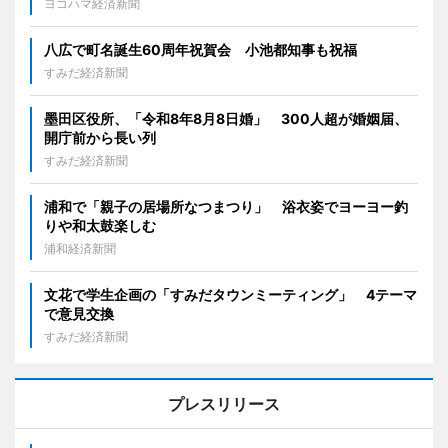
ヨコハマ経済新聞
八広で町名誕生60周年祝賀会 小池都知事も祝福
すみだ経済新聞
墨田区役所、「令和8年8月8日婚」 300人超が婚姻届、
開庁前から長い列
すみだ経済新聞
浦和で「親子の居場所なつまつり」 浴衣姿でヨーヨー釣
りや和太鼓楽しむ
浦和経済新聞
文花で学生企画の「すみだタウンミーティング」 4テーマ
で意見交換
すみだ経済新聞
プレスリリース