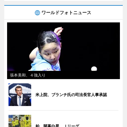
ワールドフォトニュース
張本美和、４強入り
米上院、ブランチ氏の司法長官人事承認
柏、開幕白星 Ｊリーグ