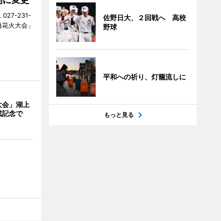
27-231-
佐野日大、２回戦へ 高校
橋花火大会」
野球
平和への祈り、灯籠流しに
大会」湖上
成記念で
もっと見る