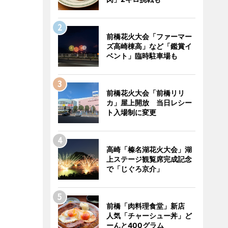
前橋花火大会「ファーマー
ズ高崎棟高」など「鑑賞イ
ベント」臨時駐車場も
前橋花火大会「前橋リリ
カ」屋上開放 当日レシー
ト入場制に変更
高崎「榛名湖花火大会」湖
上ステージ観覧席完成記念
で「じぐろ京介」
前橋「肉料理食堂」新店
人気「チャーシュー丼」ど
ーんと400グラム