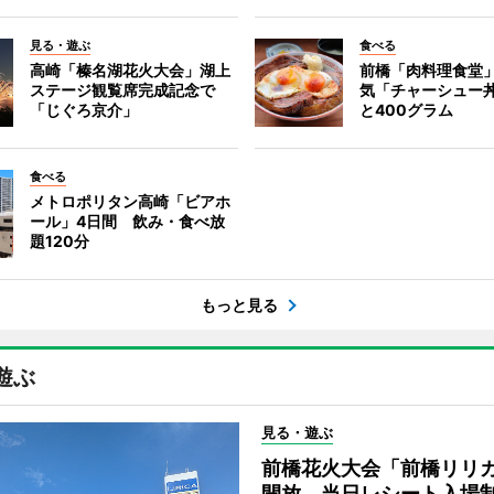
見る・遊ぶ
食べる
高崎「榛名湖花火大会」湖上
前橋「肉料理食堂
ステージ観覧席完成記念で
気「チャーシュー
「じぐろ京介」
と400グラム
食べる
メトロポリタン高崎「ビアホ
ール」4日間 飲み・食べ放
題120分
もっと見る
遊ぶ
見る・遊ぶ
前橋花火大会「前橋リリ
開放 当日レシート入場