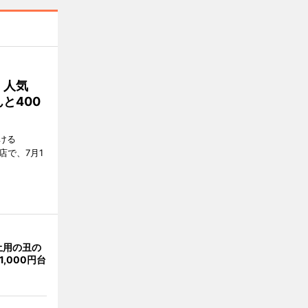
 人気
と400
ける
店で、7月1
土用の丑の
,000円台