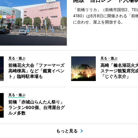
「前橋リリカ」（前橋市国領2、TEL 0
4180）は8月8日に開催される「前
に合わせ、屋上を開放する。
見る・遊ぶ
見る・遊ぶ
前橋花火大会「ファーマーズ
高崎「榛名湖花火
高崎棟高」など「鑑賞イベン
ステージ観覧席完
ト」臨時駐車場も
「じぐろ京介」
見る・遊ぶ
前橋「赤城山らんたん祭り」
ランタン600個、台湾屋台グ
ルメ多数
もっと見る