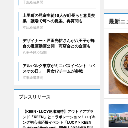
千葉経済新聞
上里町の児童生徒16人が町長らと意見交
最新ニ
換 議場で町への提案、再質問も
本庄経済新聞
デザイナー・戸田光祐さんが八王子が舞
台の漫画動画公開 商店会との企画も
八王子経済新聞
アルバルク東京がミニバスイベント「バ
スケの日」 男女17チームが参戦
江東経済新聞
プレスリリース
【KEEN×LUCY尾瀬鳩待】アウトドアブラ
ンド「KEEN」とコラボレーション！ハイキ
ング初心者応援イベント「LUCY × KEEN
Outdoor Weekend」開催｜2026年9月11