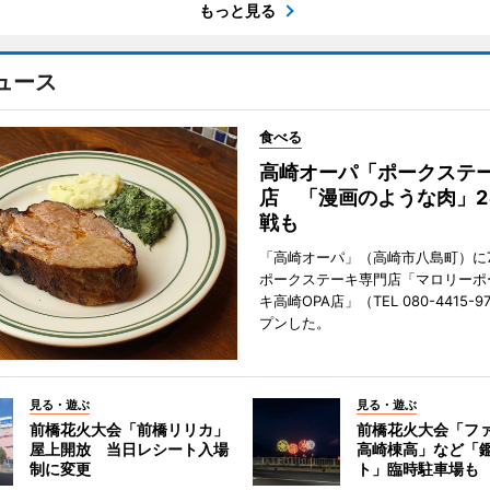
もっと見る
ュース
食べる
高崎オーパ「ポークステ
店 「漫画のような肉」2
戦も
「高崎オーパ」（高崎市八島町）に7
ポークステーキ専門店「マロリーポ
キ高崎OPA店」（TEL 080-4415-
プンした。
見る・遊ぶ
見る・遊ぶ
前橋花火大会「前橋リリカ」
前橋花火大会「フ
屋上開放 当日レシート入場
高崎棟高」など「
制に変更
ト」臨時駐車場も