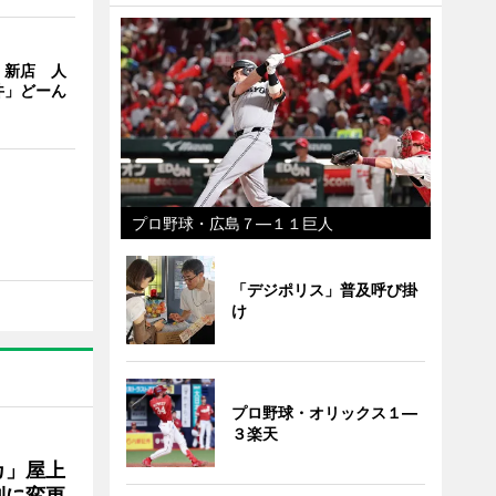
」新店 人
丼」どーん
プロ野球・広島７―１１巨人
「デジポリス」普及呼び掛
け
プロ野球・オリックス１―
３楽天
カ」屋上
制に変更