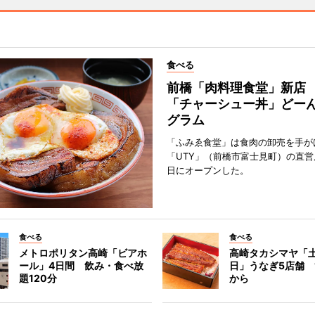
食べる
前橋「肉料理食堂」新店
「チャーシュー丼」どーん
グラム
「ふみゑ食堂」は食肉の卸売を手が
「UTY」（前橋市富士見町）の直営
日にオープンした。
食べる
食べる
メトロポリタン高崎「ビアホ
高崎タカシマヤ「
ール」4日間 飲み・食べ放
日」うなぎ5店舗 1
題120分
から