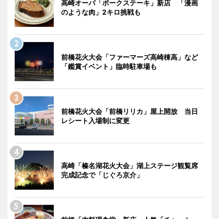
高崎オーパ「ポークステーキ」新店 「漫画
のような肉」2キロ挑戦も
前橋花火大会「ファーマーズ高崎棟高」など
「鑑賞イベント」臨時駐車場も
前橋花火大会「前橋リリカ」屋上開放 当日
レシート入場制に変更
高崎「榛名湖花火大会」湖上ステージ観覧席
完成記念で「じぐろ京介」