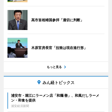
高市首相靖国参拝「適切に判断」
木原官房長官「拉致は現在進行形」
もっと見る
みん経トピックス
浦安市・堀江にラーメン店「和麺 善」、和風だしラーメ
ン・和食を提供
浦安経済新聞