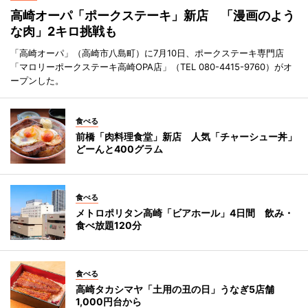
高崎オーパ「ポークステーキ」新店 「漫画のよう
な肉」2キロ挑戦も
「高崎オーパ」（高崎市八島町）に7月10日、ポークステーキ専門店
「マロリーポークステーキ高崎OPA店」（TEL 080-4415-9760）がオ
ープンした。
食べる
前橋「肉料理食堂」新店 人気「チャーシュー丼」
どーんと400グラム
食べる
メトロポリタン高崎「ビアホール」4日間 飲み・
食べ放題120分
食べる
高崎タカシマヤ「土用の丑の日」うなぎ5店舗
1,000円台から