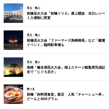
見る・遊ぶ
前橋花火大会「前橋リリカ」屋上開放 当日レシー
ト入場制に変更
見る・遊ぶ
前橋花火大会「ファーマーズ高崎棟高」など「鑑賞
イベント」臨時駐車場も
見る・遊ぶ
高崎「榛名湖花火大会」湖上ステージ観覧席完成記
念で「じぐろ京介」
食べる
前橋「肉料理食堂」新店 人気「チャーシュー丼」
どーんと400グラム