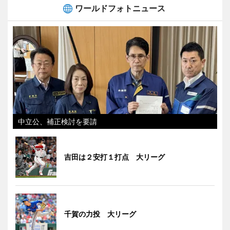
ワールドフォトニュース
中立公、補正検討を要請
吉田は２安打１打点 大リーグ
千賀の力投 大リーグ