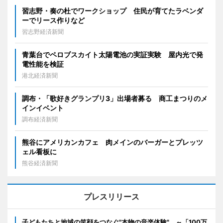
習志野・奏の杜でワークショップ 住民が育てたラベンダ
ーでリース作りなど
習志野経済新聞
青葉台でペロブスカイト太陽電池の実証実験 屋内光で発
電性能を検証
港北経済新聞
調布・「歌好きグランプリ3」出場者募る 商工まつりのメ
インイベント
調布経済新聞
熊谷にアメリカンカフェ 肉メインのバーガーとプレッツ
ェル看板に
熊谷経済新聞
プレスリリース
子どもたちと地域の笑顔をつなぐ"本物の音楽体験" ～「100万