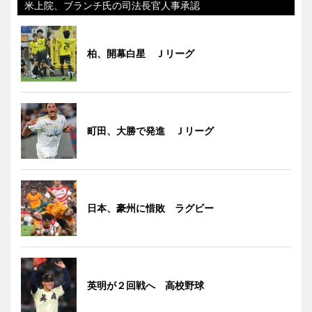
米上院、ブランチ氏の司法長官人事承認
柏、開幕白星 Ｊリーグ
町田、大勝で発進 Ｊリーグ
日本、豪州に惜敗 ラグビー
英明が２回戦へ 高校野球