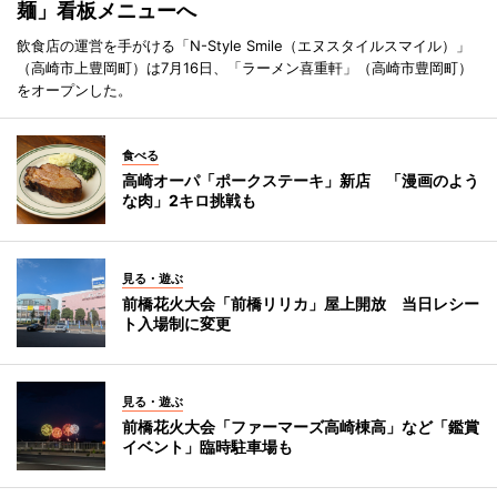
麺」看板メニューへ
飲食店の運営を手がける「N-Style Smile（エヌスタイルスマイル）」
（高崎市上豊岡町）は7月16日、「ラーメン喜重軒」（高崎市豊岡町）
をオープンした。
食べる
高崎オーパ「ポークステーキ」新店 「漫画のよう
な肉」2キロ挑戦も
見る・遊ぶ
前橋花火大会「前橋リリカ」屋上開放 当日レシー
ト入場制に変更
見る・遊ぶ
前橋花火大会「ファーマーズ高崎棟高」など「鑑賞
イベント」臨時駐車場も