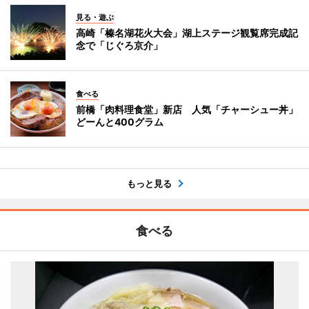
見る・遊ぶ
高崎「榛名湖花火大会」湖上ステージ観覧席完成記
念で「じぐろ京介」
食べる
前橋「肉料理食堂」新店 人気「チャーシュー丼」
どーんと400グラム
もっと見る
食べる