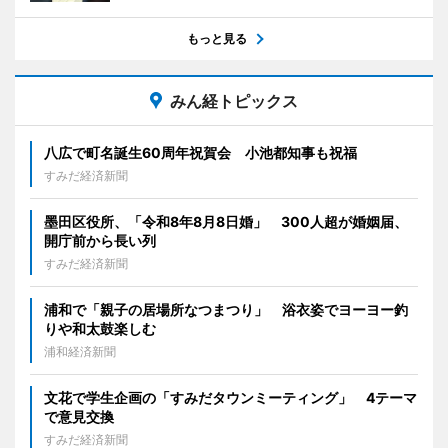
もっと見る
みん経トピックス
八広で町名誕生60周年祝賀会 小池都知事も祝福
すみだ経済新聞
墨田区役所、「令和8年8月8日婚」 300人超が婚姻届、
開庁前から長い列
すみだ経済新聞
浦和で「親子の居場所なつまつり」 浴衣姿でヨーヨー釣
りや和太鼓楽しむ
浦和経済新聞
文花で学生企画の「すみだタウンミーティング」 4テーマ
で意見交換
すみだ経済新聞