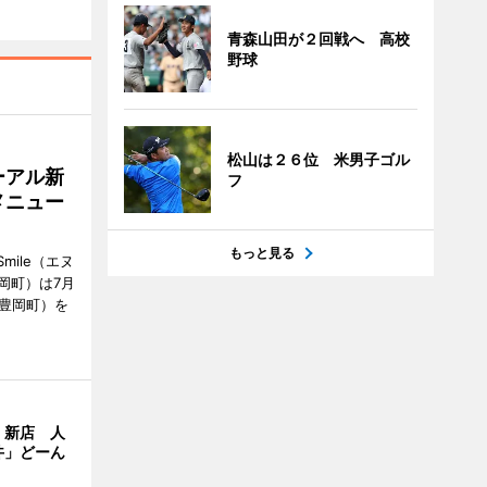
青森山田が２回戦へ 高校
野球
松山は２６位 米男子ゴル
ーアル新
フ
メニュー
もっと見る
mile（エヌ
岡町）は7月
市豊岡町）を
」新店 人
丼」どーん