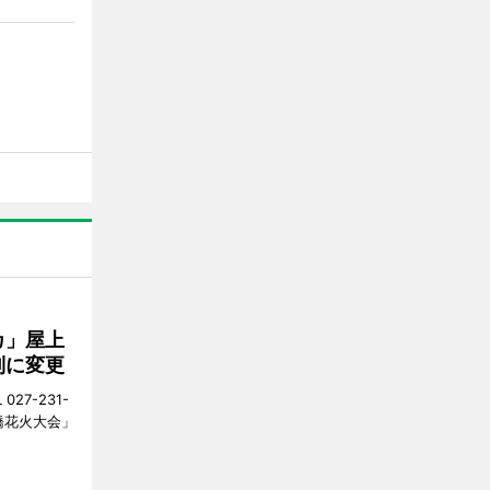
カ」屋上
制に変更
27-231-
橋花火大会」