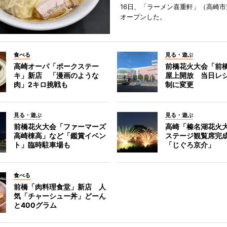
16日、「ラーメン喜重軒」（高崎
オープンした。
食べる
見る・遊ぶ
高崎オーパ「ポークステー
前橋花火大会「前
キ」新店 「漫画のような
屋上開放 当日レ
肉」2キロ挑戦も
制に変更
見る・遊ぶ
見る・遊ぶ
前橋花火大会「ファーマーズ
高崎「榛名湖花火
高崎棟高」など「鑑賞イベン
ステージ観覧席完
ト」臨時駐車場も
「じぐろ京介」
食べる
前橋「肉料理食堂」新店 人
気「チャーシュー丼」どーん
と400グラム