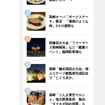
高崎オーパ「ポークステー
キ」新店 「漫画のような
肉」2キロ挑戦も
前橋花火大会「ファーマー
ズ高崎棟高」など「鑑賞イ
ベント」臨時駐車場も
高崎「榛名湖花火大会」湖
上ステージ観覧席完成記念
で「じぐろ京介」
高崎「ぐんま青空マルシ
ェ」地元野菜直売 無法
「タマネギ詰め放題」も