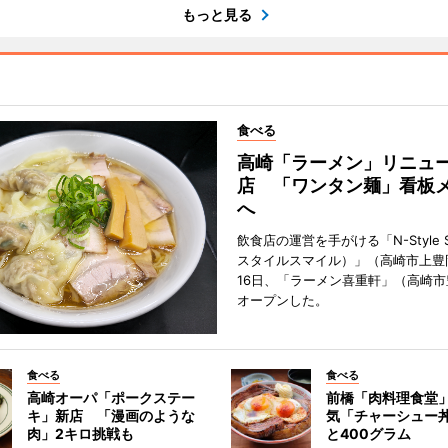
もっと見る
食べる
高崎「ラーメン」リニュ
店 「ワンタン麺」看板
へ
飲食店の運営を手がける「N-Style S
スタイルスマイル）」（高崎市上豊
16日、「ラーメン喜重軒」（高崎
オープンした。
食べる
食べる
高崎オーパ「ポークステー
前橋「肉料理食堂
キ」新店 「漫画のような
気「チャーシュー
肉」2キロ挑戦も
と400グラム