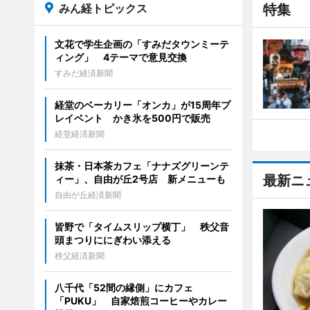
みん経トピックス
特集
文花で学生企画の「すみだタウンミーテ
ィング」 4テーマで意見交換
すみだ経済新聞
経堂のベーカリー「オンカ」が15周年プ
レイベント かき氷を500円で販売
経堂経済新聞
抹茶・日本茶カフェ「ナナズグリーンテ
最新ニ
ィー」、自由が丘2号店 新メニューも
自由が丘経済新聞
皆野で「タイムスリップ横丁」 秩父音
頭まつりににぎわい添える
秩父経済新聞
八千代「52間の縁側」にカフェ
「PUKU」 自家焙煎コーヒーやカレー