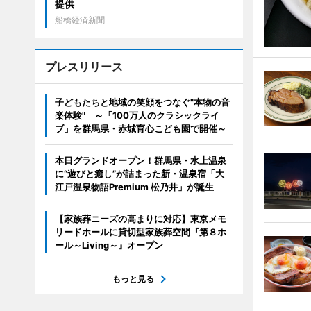
提供
船橋経済新聞
プレスリリース
子どもたちと地域の笑顔をつなぐ"本物の音
楽体験" ～「100万人のクラシックライ
ブ」を群馬県・赤城育心こども園で開催～
本日グランドオープン！群馬県・水上温泉
に“遊びと癒し”が詰まった新・温泉宿「大
江戸温泉物語Premium 松乃井」が誕生
【家族葬ニーズの高まりに対応】東京メモ
リードホールに貸切型家族葬空間『第８ホ
ール～Living～』オープン
もっと見る