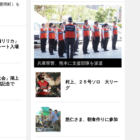
市豊岡町）を
橋リリカ」
シート入場
兵庫県警、熊本に支援部隊を派遣
大会」湖上
村上、２５号ソロ 大リー
成記念で
グ
悠仁さま、朝食作りに参加