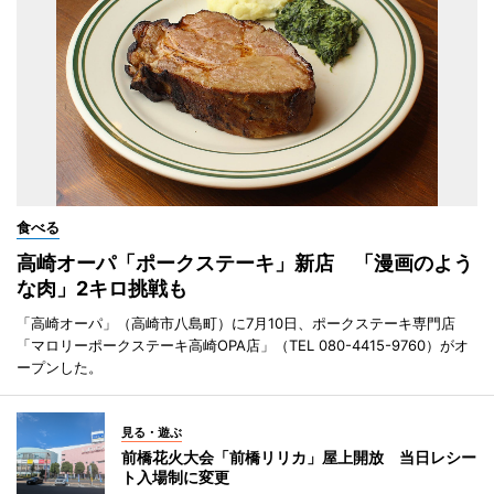
食べる
高崎オーパ「ポークステーキ」新店 「漫画のよう
な肉」2キロ挑戦も
「高崎オーパ」（高崎市八島町）に7月10日、ポークステーキ専門店
「マロリーポークステーキ高崎OPA店」（TEL 080-4415-9760）がオ
ープンした。
見る・遊ぶ
前橋花火大会「前橋リリカ」屋上開放 当日レシー
ト入場制に変更