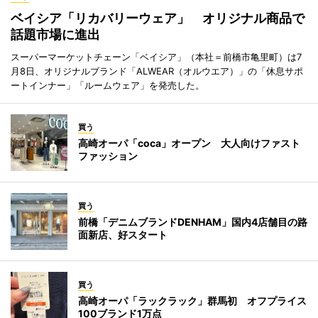
ベイシア「リカバリーウェア」 オリジナル商品で
話題市場に進出
スーパーマーケットチェーン「ベイシア」（本社＝前橋市亀里町）は7
月8日、オリジナルブランド「ALWEAR（オルウエア）」の「休息サポ
ートインナー」「ルームウェア」を発売した。
買う
高崎オーパ「coca」オープン 大人向けファスト
ファッション
買う
前橋「デニムブランドDENHAM」国内4店舗目の路
面新店、好スタート
買う
高崎オーパ「ラックラック」群馬初 オフプライス
100ブランド1万点