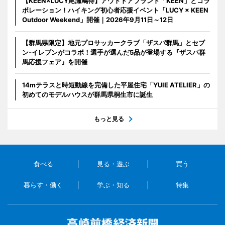
【KEEN×LUCY尾瀬鳩待】アウトドアブランド「KEEN」とコラ
ボレーション！ハイキング初心者応援イベント「LUCY × KEEN
Outdoor Weekend」開催｜2026年9月11日～12日
【群馬県限定】地元プロサッカークラブ「ザスパ群馬」とセブ
ン‐イレブンがコラボ！選手が選んだ5品が登場する『ザスパ群
馬応援フェア』を開催
14mテラスと時短動線を完備した平屋住宅「YUIE ATELIER」の
初めてのモデルハウスが群馬県桐生市に誕生
もっと見る
食べる
見る・遊ぶ
買う
暮らす・働く
学ぶ・知る
特集