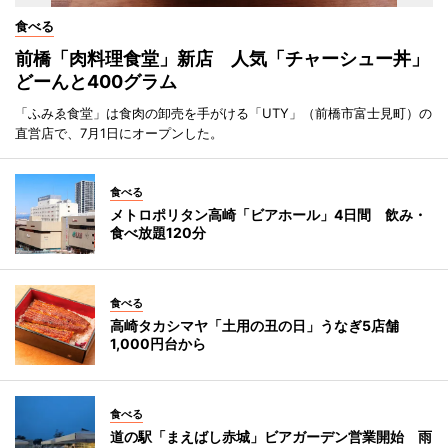
食べる
前橋「肉料理食堂」新店 人気「チャーシュー丼」
どーんと400グラム
「ふみゑ食堂」は食肉の卸売を手がける「UTY」（前橋市富士見町）の
直営店で、7月1日にオープンした。
食べる
メトロポリタン高崎「ビアホール」4日間 飲み・
食べ放題120分
食べる
高崎タカシマヤ「土用の丑の日」うなぎ5店舗
1,000円台から
食べる
道の駅「まえばし赤城」ビアガーデン営業開始 雨