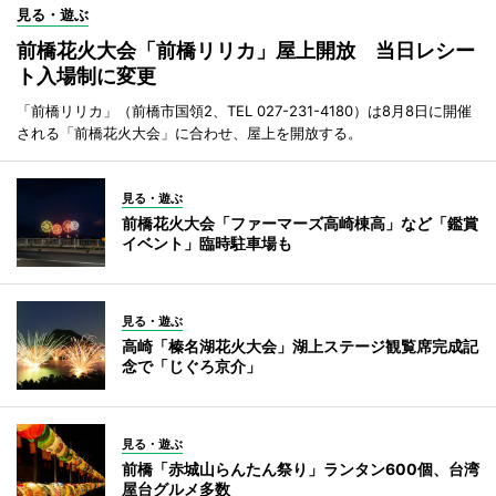
見る・遊ぶ
前橋花火大会「前橋リリカ」屋上開放 当日レシー
ト入場制に変更
「前橋リリカ」（前橋市国領2、TEL 027-231-4180）は8月8日に開催
される「前橋花火大会」に合わせ、屋上を開放する。
見る・遊ぶ
前橋花火大会「ファーマーズ高崎棟高」など「鑑賞
イベント」臨時駐車場も
見る・遊ぶ
高崎「榛名湖花火大会」湖上ステージ観覧席完成記
念で「じぐろ京介」
見る・遊ぶ
前橋「赤城山らんたん祭り」ランタン600個、台湾
屋台グルメ多数