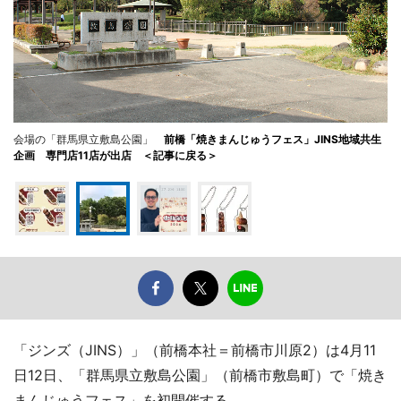
会場の「群馬県立敷島公園」
前橋「焼きまんじゅうフェス」JINS地域共生
企画 専門店11店が出店 ＜記事に戻る＞
「ジンズ（JINS）」（前橋本社＝前橋市川原2）は4月11
日12日、「群馬県立敷島公園」（前橋市敷島町）で「焼き
まんじゅうフェス」を初開催する。