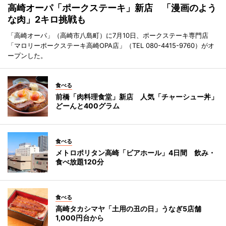
高崎オーパ「ポークステーキ」新店 「漫画のよう
な肉」2キロ挑戦も
「高崎オーパ」（高崎市八島町）に7月10日、ポークステーキ専門店
「マロリーポークステーキ高崎OPA店」（TEL 080-4415-9760）がオ
ープンした。
食べる
前橋「肉料理食堂」新店 人気「チャーシュー丼」
どーんと400グラム
食べる
メトロポリタン高崎「ビアホール」4日間 飲み・
食べ放題120分
食べる
高崎タカシマヤ「土用の丑の日」うなぎ5店舗
1,000円台から