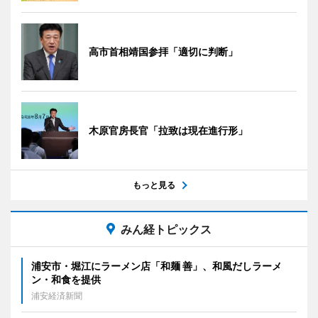
高市首相靖国参拝「適切に判断」
木原官房長官「拉致は現在進行形」
もっと見る
みん経トピックス
浦安市・堀江にラーメン店「和麺 善」、和風だしラーメ
ン・和食を提供
浦安経済新聞