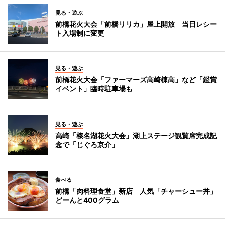
見る・遊ぶ
前橋花火大会「前橋リリカ」屋上開放 当日レシー
ト入場制に変更
見る・遊ぶ
前橋花火大会「ファーマーズ高崎棟高」など「鑑賞
イベント」臨時駐車場も
見る・遊ぶ
高崎「榛名湖花火大会」湖上ステージ観覧席完成記
念で「じぐろ京介」
食べる
前橋「肉料理食堂」新店 人気「チャーシュー丼」
どーんと400グラム