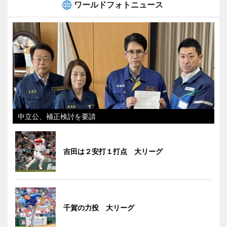
ワールドフォトニュース
中立公、補正検討を要請
吉田は２安打１打点 大リーグ
千賀の力投 大リーグ