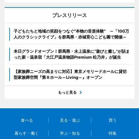
プレスリリース
子どもたちと地域の笑顔をつなぐ"本物の音楽体験" ～「100万
人のクラシックライブ」を群馬県・赤城育心こども園で開催～
本日グランドオープン！群馬県・水上温泉に“遊びと癒し”が詰ま
った新・温泉宿「大江戸温泉物語Premium 松乃井」が誕生
【家族葬ニーズの高まりに対応】東京メモリードホールに貸切
型家族葬空間『第８ホール～Living～』オープン
もっと見る
食べる
見る・遊ぶ
買う
暮らす・働く
学ぶ・知る
特集