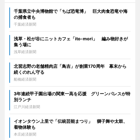
千葉県立中央博物館で「ちば恐竜博」 巨大肉食恐竜や海
の捕食者も
千葉経済新聞
浅草・松が谷にニットカフェ「ito-mori」 編み物好きが
集う場に
浅草経済新聞
北習志野の老舗精肉店「鳥吉」が創業170周年 幕末から
続くのれん守る
船橋経済新聞
3年連続甲子園出場の関東一高を応援 グリーンパレスが特
別ランチ
江戸川経済新聞
イオンタウン上里で「伝統芸能まつり」 獅子舞や太鼓、
着物体験も
本庄経済新聞