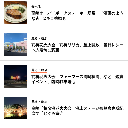
食べる
高崎オーパ「ポークステーキ」新店 「漫画のよう
な肉」2キロ挑戦も
見る・遊ぶ
前橋花火大会「前橋リリカ」屋上開放 当日レシー
ト入場制に変更
見る・遊ぶ
前橋花火大会「ファーマーズ高崎棟高」など「鑑賞
イベント」臨時駐車場も
見る・遊ぶ
高崎「榛名湖花火大会」湖上ステージ観覧席完成記
念で「じぐろ京介」