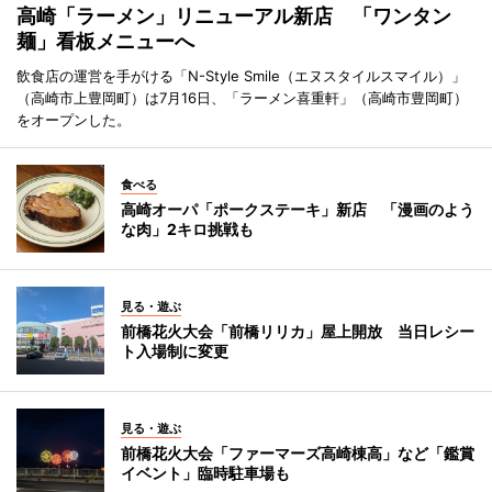
高崎「ラーメン」リニューアル新店 「ワンタン
麺」看板メニューへ
飲食店の運営を手がける「N-Style Smile（エヌスタイルスマイル）」
（高崎市上豊岡町）は7月16日、「ラーメン喜重軒」（高崎市豊岡町）
をオープンした。
食べる
高崎オーパ「ポークステーキ」新店 「漫画のよう
な肉」2キロ挑戦も
見る・遊ぶ
前橋花火大会「前橋リリカ」屋上開放 当日レシー
ト入場制に変更
見る・遊ぶ
前橋花火大会「ファーマーズ高崎棟高」など「鑑賞
イベント」臨時駐車場も