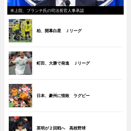
米上院、ブランチ氏の司法長官人事承認
柏、開幕白星 Ｊリーグ
町田、大勝で発進 Ｊリーグ
日本、豪州に惜敗 ラグビー
英明が２回戦へ 高校野球