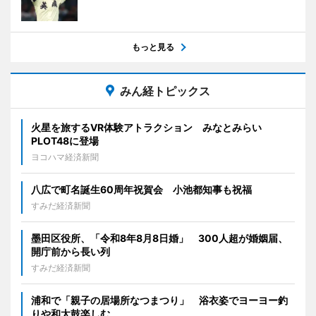
もっと見る
みん経トピックス
火星を旅するVR体験アトラクション みなとみらい
PLOT48に登場
ヨコハマ経済新聞
八広で町名誕生60周年祝賀会 小池都知事も祝福
すみだ経済新聞
墨田区役所、「令和8年8月8日婚」 300人超が婚姻届、
開庁前から長い列
すみだ経済新聞
浦和で「親子の居場所なつまつり」 浴衣姿でヨーヨー釣
りや和太鼓楽しむ