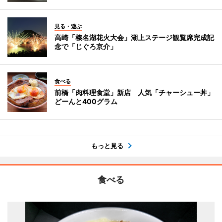
見る・遊ぶ
高崎「榛名湖花火大会」湖上ステージ観覧席完成記
念で「じぐろ京介」
食べる
前橋「肉料理食堂」新店 人気「チャーシュー丼」
どーんと400グラム
もっと見る
食べる