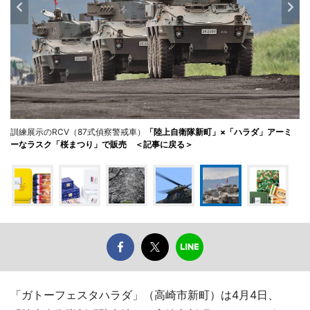
訓練展示のRCV（87式偵察警戒車）
「陸上自衛隊新町」×「ハラダ」アーミ
ーなラスク「桜まつり」で販売 ＜記事に戻る＞
「ガトーフェスタハラダ」（高崎市新町）は4月4日、