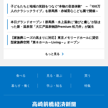
子どもたちと地域の笑顔をつなぐ"本物の音楽体験" ～「100万
人のクラシックライブ」を群馬県・赤城育心こども園で開催～
本日グランドオープン！群馬県・水上温泉に“遊びと癒し”が詰ま
った新・温泉宿「大江戸温泉物語Premium 松乃井」が誕生
【家族葬ニーズの高まりに対応】東京メモリードホールに貸切
型家族葬空間『第８ホール～Living～』オープン
もっと見る
食べる
見る・遊ぶ
買う
暮らす・働く
学ぶ・知る
特集