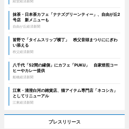
経堂経済新聞
抹茶・日本茶カフェ「ナナズグリーンティー」、自由が丘2
号店 新メニューも
自由が丘経済新聞
皆野で「タイムスリップ横丁」 秩父音頭まつりににぎわ
い添える
秩父経済新聞
八千代「52間の縁側」にカフェ「PUKU」 自家焙煎コー
ヒーやカレー提供
船橋経済新聞
江東・清澄白河の雑貨店、猫アイテム専門店「ネコシカ」
としてリニューアル
江東経済新聞
プレスリリース