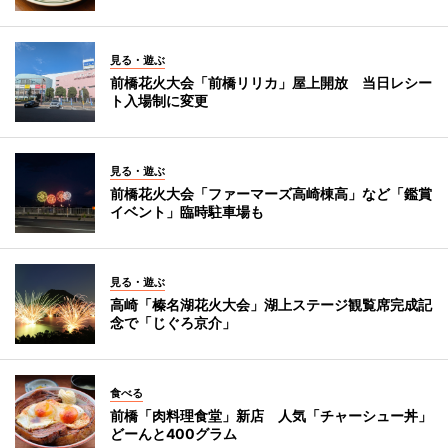
見る・遊ぶ
前橋花火大会「前橋リリカ」屋上開放 当日レシー
ト入場制に変更
見る・遊ぶ
前橋花火大会「ファーマーズ高崎棟高」など「鑑賞
イベント」臨時駐車場も
見る・遊ぶ
高崎「榛名湖花火大会」湖上ステージ観覧席完成記
念で「じぐろ京介」
食べる
前橋「肉料理食堂」新店 人気「チャーシュー丼」
どーんと400グラム