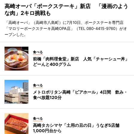
高崎オーパ「ポークステーキ」新店 「漫画のよう
な肉」2キロ挑戦も
「高崎オーパ」（高崎市八島町）に7月10日、ポークステーキ専門店
「マロリーポークステーキ高崎OPA店」（TEL 080-4415-9760）がオ
ープンした。
食べる
前橋「肉料理食堂」新店 人気「チャーシュー丼」
どーんと400グラム
食べる
メトロポリタン高崎「ビアホール」4日間 飲み・
食べ放題120分
食べる
高崎タカシマヤ「土用の丑の日」うなぎ5店舗
1,000円台から