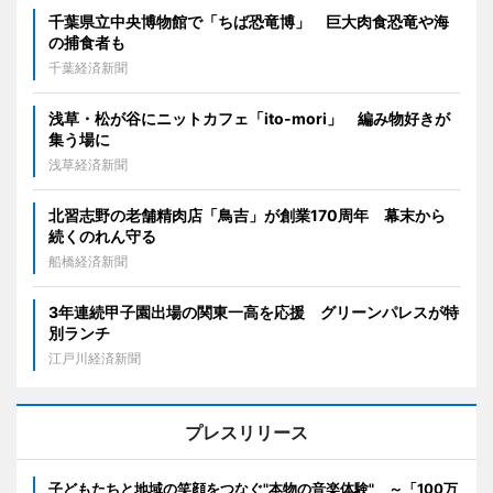
千葉県立中央博物館で「ちば恐竜博」 巨大肉食恐竜や海
の捕食者も
千葉経済新聞
浅草・松が谷にニットカフェ「ito-mori」 編み物好きが
集う場に
浅草経済新聞
北習志野の老舗精肉店「鳥吉」が創業170周年 幕末から
続くのれん守る
船橋経済新聞
3年連続甲子園出場の関東一高を応援 グリーンパレスが特
別ランチ
江戸川経済新聞
プレスリリース
子どもたちと地域の笑顔をつなぐ"本物の音楽体験" ～「100万