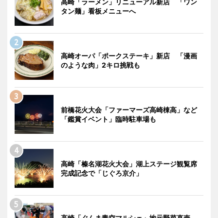
高崎「ラーメン」リニューアル新店 「ワン
タン麺」看板メニューへ
高崎オーパ「ポークステーキ」新店 「漫画
のような肉」2キロ挑戦も
前橋花火大会「ファーマーズ高崎棟高」など
「鑑賞イベント」臨時駐車場も
高崎「榛名湖花火大会」湖上ステージ観覧席
完成記念で「じぐろ京介」
高崎「ぐんま青空マルシェ」地元野菜直売