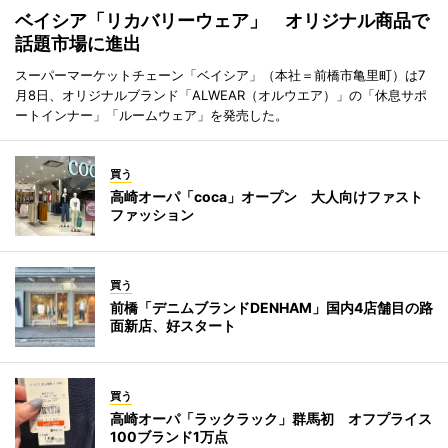
ベイシア「リカバリーウェア」 オリジナル商品で
話題市場に進出
スーパーマーケットチェーン「ベイシア」（本社＝前橋市亀里町）は7
月8日、オリジナルブランド「ALWEAR（オルウエア）」の「休息サポ
ートインナー」「ルームウェア」を発売した。
買う
高崎オーパ「coca」オープン 大人向けファスト
ファッション
買う
前橋「デニムブランドDENHAM」国内4店舗目の路
面新店、好スタート
買う
高崎オーパ「ラックラック」群馬初 オフプライス
100ブランド1万点