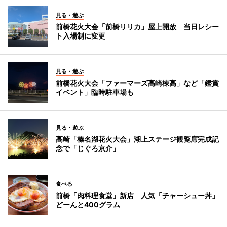
見る・遊ぶ
前橋花火大会「前橋リリカ」屋上開放 当日レシー
ト入場制に変更
見る・遊ぶ
前橋花火大会「ファーマーズ高崎棟高」など「鑑賞
イベント」臨時駐車場も
見る・遊ぶ
高崎「榛名湖花火大会」湖上ステージ観覧席完成記
念で「じぐろ京介」
食べる
前橋「肉料理食堂」新店 人気「チャーシュー丼」
どーんと400グラム