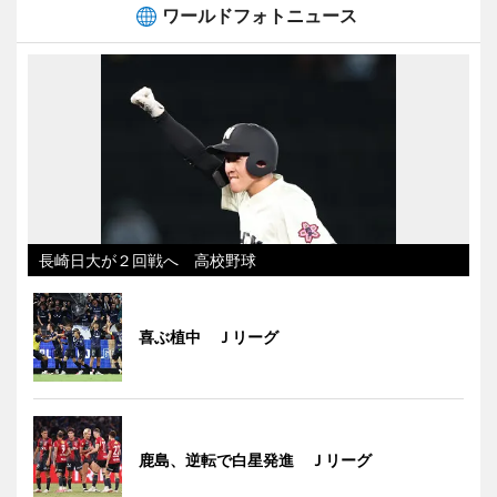
ワールドフォトニュース
長崎日大が２回戦へ 高校野球
喜ぶ植中 Ｊリーグ
鹿島、逆転で白星発進 Ｊリーグ