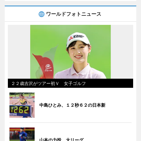
ワールドフォトニュース
２２歳吉沢がツアー初Ｖ 女子ゴルフ
中島ひとみ、１２秒６２の日本新
山本の力投 大リーグ