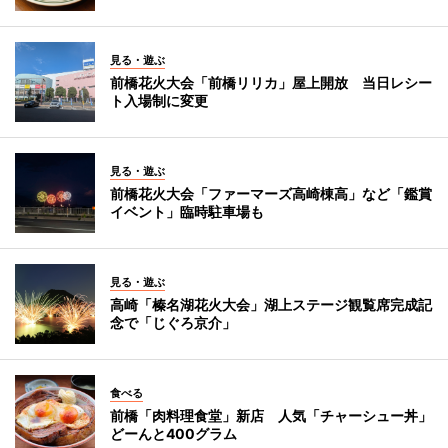
見る・遊ぶ
前橋花火大会「前橋リリカ」屋上開放 当日レシー
ト入場制に変更
見る・遊ぶ
前橋花火大会「ファーマーズ高崎棟高」など「鑑賞
イベント」臨時駐車場も
見る・遊ぶ
高崎「榛名湖花火大会」湖上ステージ観覧席完成記
念で「じぐろ京介」
食べる
前橋「肉料理食堂」新店 人気「チャーシュー丼」
どーんと400グラム