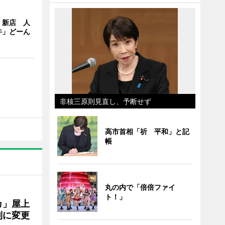
」新店 人
丼」どーん
非核三原則見直し、予断せず
高市首相「祈 平和」と記
帳
丸の内で「倍倍ファイ
ト！」
カ」屋上
制に変更