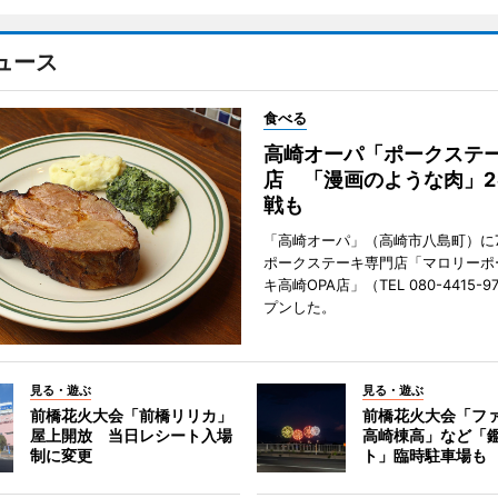
ュース
食べる
高崎オーパ「ポークステ
店 「漫画のような肉」2
戦も
「高崎オーパ」（高崎市八島町）に7
ポークステーキ専門店「マロリーポ
キ高崎OPA店」（TEL 080-4415-
プンした。
見る・遊ぶ
見る・遊ぶ
前橋花火大会「前橋リリカ」
前橋花火大会「フ
屋上開放 当日レシート入場
高崎棟高」など「
制に変更
ト」臨時駐車場も