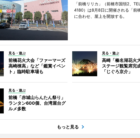
「前橋リリカ」（前橋市国領2、TEL 0
4180）は8月8日に開催される「前
に合わせ、屋上を開放する。
見る・遊ぶ
見る・遊ぶ
前橋花火大会「ファーマーズ
高崎「榛名湖花火
高崎棟高」など「鑑賞イベン
ステージ観覧席完
ト」臨時駐車場も
「じぐろ京介」
見る・遊ぶ
前橋「赤城山らんたん祭り」
ランタン600個、台湾屋台グ
ルメ多数
もっと見る