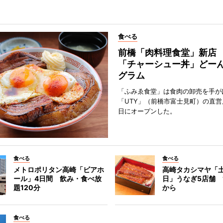
食べる
前橋「肉料理食堂」新店
「チャーシュー丼」どーん
グラム
「ふみゑ食堂」は食肉の卸売を手が
「UTY」（前橋市富士見町）の直営
日にオープンした。
食べる
食べる
メトロポリタン高崎「ビアホ
高崎タカシマヤ「
ール」4日間 飲み・食べ放
日」うなぎ5店舗 1
題120分
から
食べる