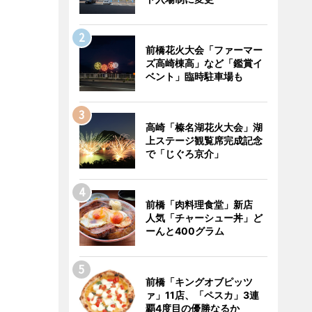
前橋花火大会「ファーマー
ズ高崎棟高」など「鑑賞イ
ベント」臨時駐車場も
高崎「榛名湖花火大会」湖
上ステージ観覧席完成記念
で「じぐろ京介」
前橋「肉料理食堂」新店
人気「チャーシュー丼」ど
ーんと400グラム
前橋「キングオブピッツ
ァ」11店、「ペスカ」3連
覇4度目の優勝なるか