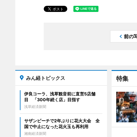
前の
みん経トピックス
特集
伊良コーラ、浅草観音前に直営5店舗
目 「300年続く店」目指す
浅草経済新聞
サザンビーチで2年ぶりに花火大会 全
国で中止になった花火玉も再利用
湘南経済新聞