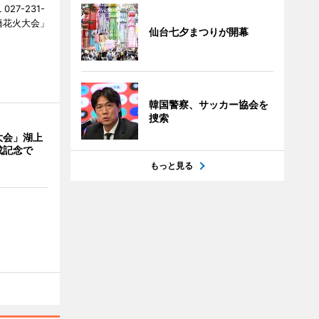
27-231-
橋花火大会」
仙台七夕まつりが開幕
韓国警察、サッカー協会を
捜索
大会」湖上
成記念で
もっと見る