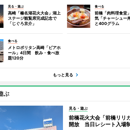
見る・遊ぶ
食べる
高崎「榛名湖花火大会」湖上
前橋「肉料理食堂
ステージ観覧席完成記念で
気「チャーシュー
「じぐろ京介」
と400グラム
食べる
メトロポリタン高崎「ビアホ
ール」4日間 飲み・食べ放
題120分
もっと見る
遊ぶ
見る・遊ぶ
前橋花火大会「前橋リリ
開放 当日レシート入場