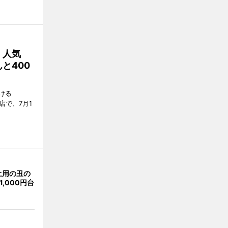
 人気
と400
ける
店で、7月1
土用の丑の
,000円台