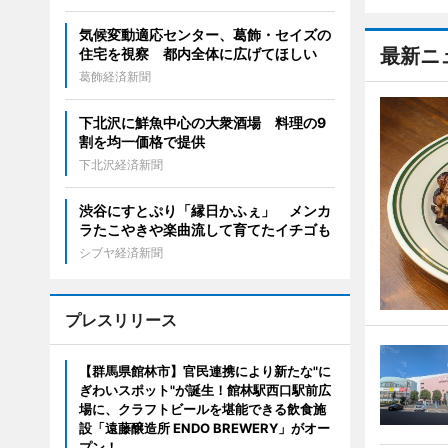
気候変動適応センター、葛飾・セイズの
最新ニ
住宅を視察 都内全体に広げてほしい
葛飾経済新聞
下北沢に鮮魚中心の大衆酒場 料理の9
割を均一価格で提供
下北沢経済新聞
渋谷にすとぷり「縁日かふぇ」 メンカ
ラたこやきや楽曲流して育てたイチゴも
シブヤ経済新聞
プレスリリース
【群馬県館林市】官民連携により新たな"に
ぎわいスポット"が誕生！館林駅西口駅前広
場に、クラフトビールを堪能できる飲食施
設「遠藤醸造所 ENDO BREWERY」がオー
プン！