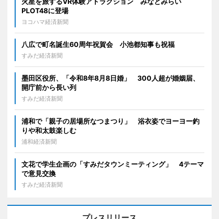
火星を旅するVR体験アトラクション みなとみらい
PLOT48に登場
ヨコハマ経済新聞
八広で町名誕生60周年祝賀会 小池都知事も祝福
すみだ経済新聞
墨田区役所、「令和8年8月8日婚」 300人超が婚姻届、
開庁前から長い列
すみだ経済新聞
浦和で「親子の居場所なつまつり」 浴衣姿でヨーヨー釣
りや和太鼓楽しむ
浦和経済新聞
文花で学生企画の「すみだタウンミーティング」 4テーマ
で意見交換
すみだ経済新聞
プレスリリース