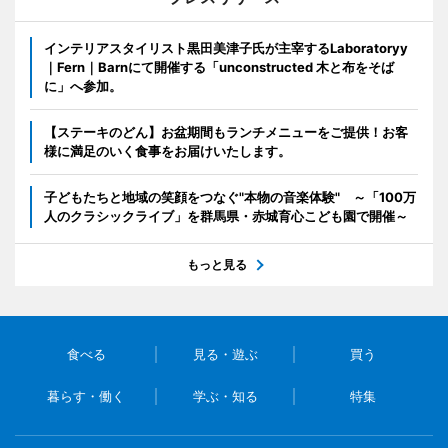
インテリアスタイリスト黒田美津子氏が主宰するLaboratoryy
｜Fern｜Barnにて開催する「unconstructed 木と布をそば
に」へ参加。
【ステーキのどん】お盆期間もランチメニューをご提供！お客
様に満足のいく食事をお届けいたします。
子どもたちと地域の笑顔をつなぐ"本物の音楽体験" ～「100万
人のクラシックライブ」を群馬県・赤城育心こども園で開催～
もっと見る
食べる
見る・遊ぶ
買う
暮らす・働く
学ぶ・知る
特集