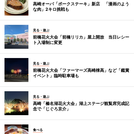
高崎オーパ「ポークステーキ」新店 「漫画のよう
な肉」2キロ挑戦も
見る・遊ぶ
前橋花火大会「前橋リリカ」屋上開放 当日レシー
ト入場制に変更
見る・遊ぶ
前橋花火大会「ファーマーズ高崎棟高」など「鑑賞
イベント」臨時駐車場も
見る・遊ぶ
高崎「榛名湖花火大会」湖上ステージ観覧席完成記
念で「じぐろ京介」
食べる