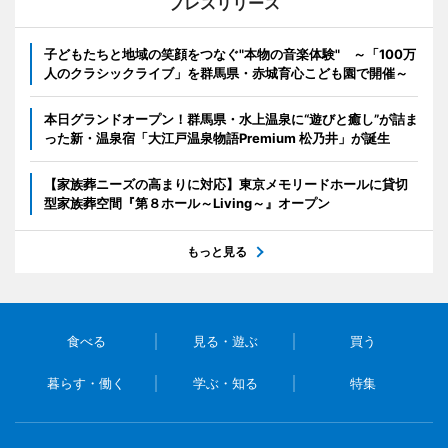
プレスリリース
子どもたちと地域の笑顔をつなぐ"本物の音楽体験" ～「100万
人のクラシックライブ」を群馬県・赤城育心こども園で開催～
本日グランドオープン！群馬県・水上温泉に“遊びと癒し”が詰ま
った新・温泉宿「大江戸温泉物語Premium 松乃井」が誕生
【家族葬ニーズの高まりに対応】東京メモリードホールに貸切
型家族葬空間『第８ホール～Living～』オープン
もっと見る
食べる
見る・遊ぶ
買う
暮らす・働く
学ぶ・知る
特集