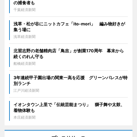
の捕食者も
千葉経済新聞
浅草・松が谷にニットカフェ「ito-mori」 編み物好きが
集う場に
浅草経済新聞
北習志野の老舗精肉店「鳥吉」が創業170周年 幕末から
続くのれん守る
船橋経済新聞
3年連続甲子園出場の関東一高を応援 グリーンパレスが特
別ランチ
江戸川経済新聞
イオンタウン上里で「伝統芸能まつり」 獅子舞や太鼓、
着物体験も
本庄経済新聞