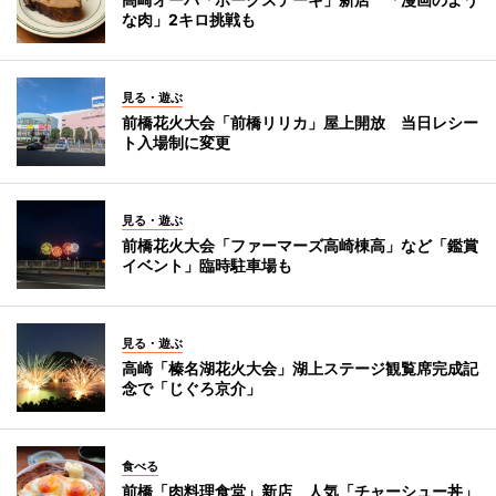
な肉」2キロ挑戦も
見る・遊ぶ
前橋花火大会「前橋リリカ」屋上開放 当日レシー
ト入場制に変更
見る・遊ぶ
前橋花火大会「ファーマーズ高崎棟高」など「鑑賞
イベント」臨時駐車場も
見る・遊ぶ
高崎「榛名湖花火大会」湖上ステージ観覧席完成記
念で「じぐろ京介」
食べる
前橋「肉料理食堂」新店 人気「チャーシュー丼」