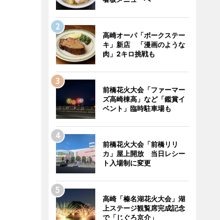
高崎オーパ「ポークステー
キ」新店 「漫画のような
肉」2キロ挑戦も
前橋花火大会「ファーマー
ズ高崎棟高」など「鑑賞イ
ベント」臨時駐車場も
前橋花火大会「前橋リリ
カ」屋上開放 当日レシー
ト入場制に変更
高崎「榛名湖花火大会」湖
上ステージ観覧席完成記念
で「じぐろ京介」