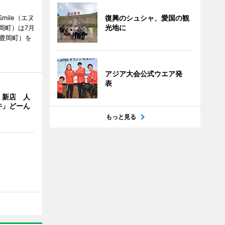
mile（エヌ
復興のシュシャ、愛国の観
光地に
岡町）は7月
市豊岡町）を
アジア大会公式ウエア発
表
」新店 人
丼」どーん
もっと見る