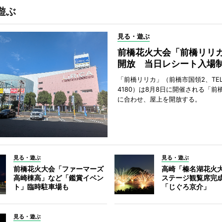
遊ぶ
見る・遊ぶ
前橋花火大会「前橋リリ
開放 当日レシート入場
「前橋リリカ」（前橋市国領2、TEL 0
4180）は8月8日に開催される「前
に合わせ、屋上を開放する。
見る・遊ぶ
見る・遊ぶ
前橋花火大会「ファーマーズ
高崎「榛名湖花火
高崎棟高」など「鑑賞イベン
ステージ観覧席完
ト」臨時駐車場も
「じぐろ京介」
見る・遊ぶ