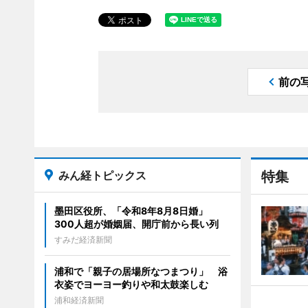
前の
みん経トピックス
特集
墨田区役所、「令和8年8月8日婚」
300人超が婚姻届、開庁前から長い列
すみだ経済新聞
浦和で「親子の居場所なつまつり」 浴
衣姿でヨーヨー釣りや和太鼓楽しむ
浦和経済新聞