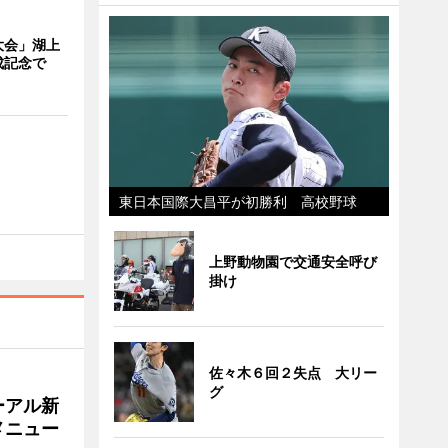
大会」湖上
成記念で
東日本国際大昌平が初勝利 高校野球
上野動物園で交通安全呼び
掛け
佐々木６回２失点 大リー
グ
ーアル新
メニュー