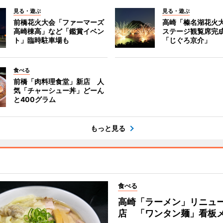
見る・遊ぶ
見る・遊ぶ
前橋花火大会「ファーマーズ
高崎「榛名湖花火
高崎棟高」など「鑑賞イベン
ステージ観覧席完
ト」臨時駐車場も
「じぐろ京介」
食べる
前橋「肉料理食堂」新店 人
気「チャーシュー丼」どーん
と400グラム
もっと見る
食べる
高崎「ラーメン」リニュ
店 「ワンタン麺」看板