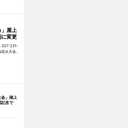
カ」屋上
制に変更
27-231-
橋花火大会」
大会」湖上
成記念で