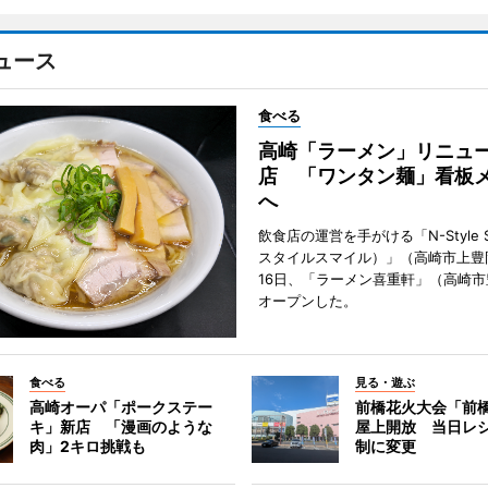
ュース
食べる
高崎「ラーメン」リニュ
店 「ワンタン麺」看板
へ
飲食店の運営を手がける「N-Style S
スタイルスマイル）」（高崎市上豊
16日、「ラーメン喜重軒」（高崎
オープンした。
食べる
見る・遊ぶ
高崎オーパ「ポークステー
前橋花火大会「前
キ」新店 「漫画のような
屋上開放 当日レ
肉」2キロ挑戦も
制に変更