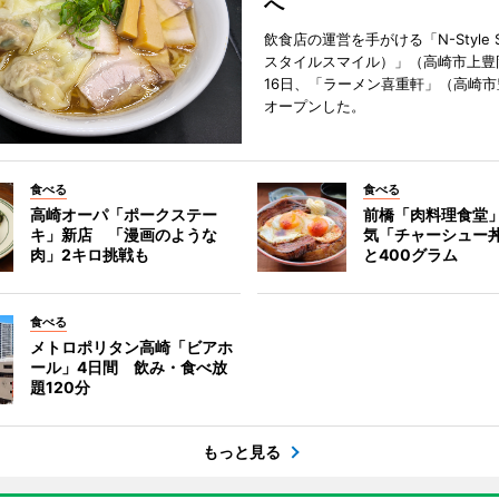
へ
飲食店の運営を手がける「N-Style S
スタイルスマイル）」（高崎市上豊
16日、「ラーメン喜重軒」（高崎
オープンした。
食べる
食べる
高崎オーパ「ポークステー
前橋「肉料理食堂
キ」新店 「漫画のような
気「チャーシュー
肉」2キロ挑戦も
と400グラム
食べる
メトロポリタン高崎「ビアホ
ール」4日間 飲み・食べ放
題120分
もっと見る