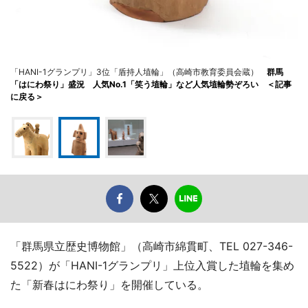
「HANI-1グランプリ」3位「盾持人埴輪」（高崎市教育委員会蔵）
群馬
「はにわ祭り」盛況 人気No.1「笑う埴輪」など人気埴輪勢ぞろい ＜記事
に戻る＞
「群馬県立歴史博物館」（高崎市綿貫町、TEL 027-346-
5522）が「HANI-1グランプリ」上位入賞した埴輪を集め
た「新春はにわ祭り」を開催している。