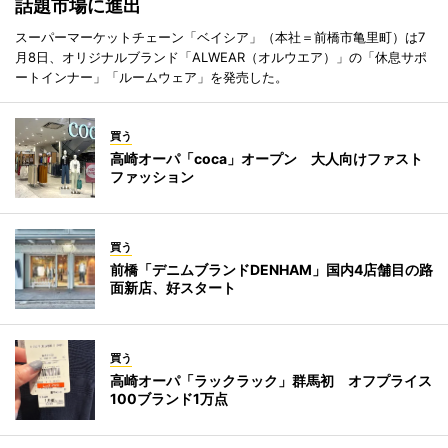
話題市場に進出
スーパーマーケットチェーン「ベイシア」（本社＝前橋市亀里町）は7
月8日、オリジナルブランド「ALWEAR（オルウエア）」の「休息サポ
ートインナー」「ルームウェア」を発売した。
買う
高崎オーパ「coca」オープン 大人向けファスト
ファッション
買う
前橋「デニムブランドDENHAM」国内4店舗目の路
面新店、好スタート
買う
高崎オーパ「ラックラック」群馬初 オフプライス
100ブランド1万点