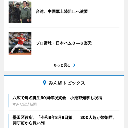
台湾、中国軍上陸阻止へ演習
プロ野球・日本ハム０―６楽天
もっと見る
みん経トピックス
八広で町名誕生60周年祝賀会 小池都知事も祝福
すみだ経済新聞
墨田区役所、「令和8年8月8日婚」 300人超が婚姻届、
開庁前から長い列