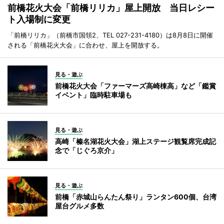
前橋花火大会「前橋リリカ」屋上開放 当日レシー
ト入場制に変更
「前橋リリカ」（前橋市国領2、TEL 027-231-4180）は8月8日に開催
される「前橋花火大会」に合わせ、屋上を開放する。
見る・遊ぶ
前橋花火大会「ファーマーズ高崎棟高」など「鑑賞
イベント」臨時駐車場も
見る・遊ぶ
高崎「榛名湖花火大会」湖上ステージ観覧席完成記
念で「じぐろ京介」
見る・遊ぶ
前橋「赤城山らんたん祭り」ランタン600個、台湾
屋台グルメ多数