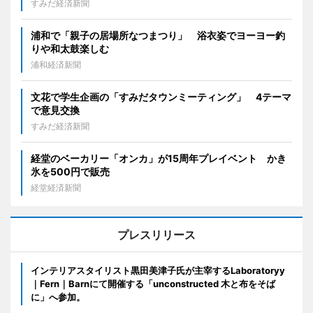
すみだ経済新聞
浦和で「親子の居場所なつまつり」 浴衣姿でヨーヨー釣
りや和太鼓楽しむ
浦和経済新聞
文花で学生企画の「すみだタウンミーティング」 4テーマ
で意見交換
すみだ経済新聞
経堂のベーカリー「オンカ」が15周年プレイベント かき
氷を500円で販売
経堂経済新聞
プレスリリース
インテリアスタイリスト黒田美津子氏が主宰するLaboratoryy
｜Fern｜Barnにて開催する「unconstructed 木と布をそば
に」へ参加。