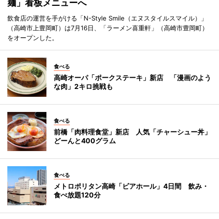
麺」看板メニューへ
飲食店の運営を手がける「N-Style Smile（エヌスタイルスマイル）」
（高崎市上豊岡町）は7月16日、「ラーメン喜重軒」（高崎市豊岡町）
をオープンした。
食べる
高崎オーパ「ポークステーキ」新店 「漫画のよう
な肉」2キロ挑戦も
食べる
前橋「肉料理食堂」新店 人気「チャーシュー丼」
どーんと400グラム
食べる
メトロポリタン高崎「ビアホール」4日間 飲み・
食べ放題120分