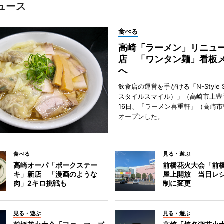
ュース
食べる
高崎「ラーメン」リニュ
店 「ワンタン麺」看板
へ
飲食店の運営を手がける「N-Style S
スタイルスマイル）」（高崎市上豊
16日、「ラーメン喜重軒」（高崎
オープンした。
食べる
見る・遊ぶ
高崎オーパ「ポークステー
前橋花火大会「前
キ」新店 「漫画のような
屋上開放 当日レ
肉」2キロ挑戦も
制に変更
見る・遊ぶ
見る・遊ぶ