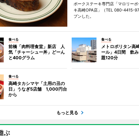
ポークステーキ専門店「マロリーポ
キ高崎OPA店」（TEL 080-4415-
プンした。
食べる
食べる
前橋「肉料理食堂」新店 人
メトロポリタン高
気「チャーシュー丼」どーん
ール」4日間 飲
と400グラム
題120分
食べる
高崎タカシマヤ「土用の丑の
日」うなぎ5店舗 1,000円台
から
もっと見る
遊ぶ