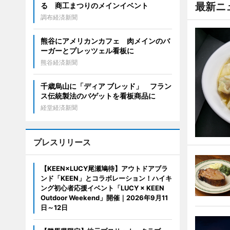
最新ニ
る 商工まつりのメインイベント
調布経済新聞
熊谷にアメリカンカフェ 肉メインのバ
ーガーとプレッツェル看板に
熊谷経済新聞
千歳烏山に「ディア ブレッド」 フラン
ス伝統製法のバゲットを看板商品に
経堂経済新聞
プレスリリース
【KEEN×LUCY尾瀬鳩待】アウトドアブラ
ンド「KEEN」とコラボレーション！ハイキ
ング初心者応援イベント「LUCY × KEEN
Outdoor Weekend」開催｜2026年9月11
日～12日