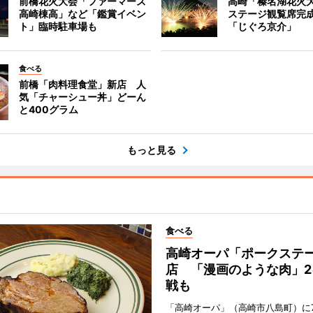
前橋花火大会「ファーマーズ
高崎「榛名湖花火
高崎棟高」など「鑑賞イベン
ステージ観覧席完
ト」臨時駐車場も
「じぐろ京介」
食べる
前橋「肉料理食堂」新店 人
気「チャーシュー丼」どーん
と400グラム
もっと見る
食べる
高崎オーパ「ポークステ
店 「漫画のような肉」2
戦も
「高崎オーパ」（高崎市八島町）に7