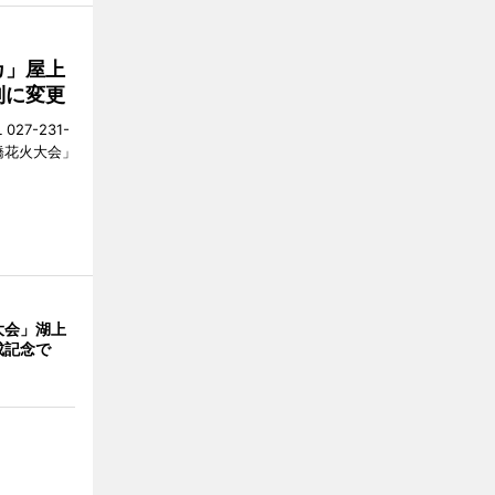
カ」屋上
制に変更
27-231-
橋花火大会」
大会」湖上
成記念で