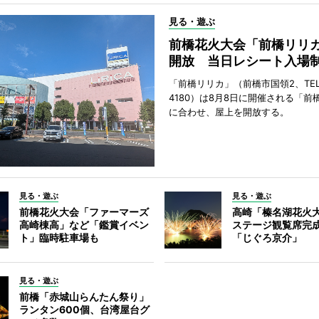
見る・遊ぶ
前橋花火大会「前橋リリ
開放 当日レシート入場
「前橋リリカ」（前橋市国領2、TEL 0
4180）は8月8日に開催される「前
に合わせ、屋上を開放する。
見る・遊ぶ
見る・遊ぶ
前橋花火大会「ファーマーズ
高崎「榛名湖花火
高崎棟高」など「鑑賞イベン
ステージ観覧席完
ト」臨時駐車場も
「じぐろ京介」
見る・遊ぶ
前橋「赤城山らんたん祭り」
ランタン600個、台湾屋台グ