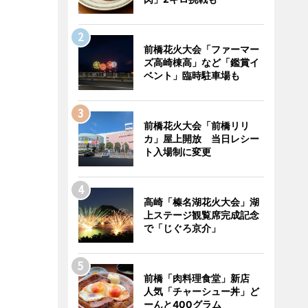
前橋花火大会「ファーマー
ズ高崎棟高」など「鑑賞イ
ベント」臨時駐車場も
前橋花火大会「前橋リリ
カ」屋上開放 当日レシー
ト入場制に変更
高崎「榛名湖花火大会」湖
上ステージ観覧席完成記念
で「じぐろ京介」
前橋「肉料理食堂」新店
人気「チャーシュー丼」ど
ーんと400グラム