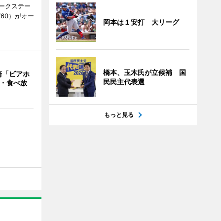
ークステー
9760）がオー
岡本は１安打 大リーグ
橋本、玉木氏が立候補 国
崎「ビアホ
民民主代表選
み・食べ放
もっと見る