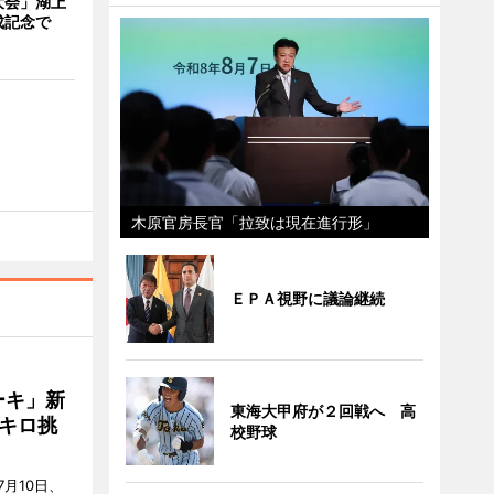
大会」湖上
成記念で
木原官房長官「拉致は現在進行形」
ＥＰＡ視野に議論継続
ーキ」新
東海大甲府が２回戦へ 高
キロ挑
校野球
月10日、