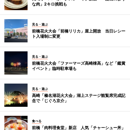
な肉」2キロ挑戦も
見る・遊ぶ
前橋花火大会「前橋リリカ」屋上開放 当日レシー
ト入場制に変更
見る・遊ぶ
前橋花火大会「ファーマーズ高崎棟高」など「鑑賞
イベント」臨時駐車場も
見る・遊ぶ
高崎「榛名湖花火大会」湖上ステージ観覧席完成記
念で「じぐろ京介」
食べる
前橋「肉料理食堂」新店 人気「チャーシュー丼」