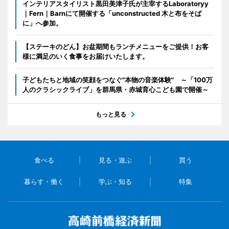
インテリアスタイリスト黒田美津子氏が主宰するLaboratoryy
｜Fern｜Barnにて開催する「unconstructed 木と布をそば
に」へ参加。
【ステーキのどん】お盆期間もランチメニューをご提供！お客
様に満足のいく食事をお届けいたします。
子どもたちと地域の笑顔をつなぐ"本物の音楽体験" ～「100万
人のクラシックライブ」を群馬県・赤城育心こども園で開催～
もっと見る
食べる
見る・遊ぶ
買う
暮らす・働く
学ぶ・知る
特集