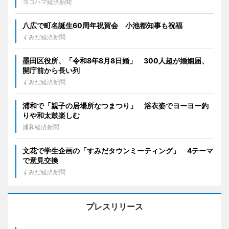
ヨコハマ経済新聞
八広で町名誕生60周年祝賀会 小池都知事も祝福
すみだ経済新聞
墨田区役所、「令和8年8月8日婚」 300人超が婚姻届、
開庁前から長い列
すみだ経済新聞
浦和で「親子の居場所なつまつり」 浴衣姿でヨーヨー釣
りや和太鼓楽しむ
浦和経済新聞
文花で学生企画の「すみだタウンミーティング」 4テーマ
で意見交換
すみだ経済新聞
プレスリリース