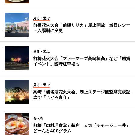
見る・遊ぶ
前橋花火大会「前橋リリカ」屋上開放 当日レシー
ト入場制に変更
見る・遊ぶ
前橋花火大会「ファーマーズ高崎棟高」など「鑑賞
イベント」臨時駐車場も
見る・遊ぶ
高崎「榛名湖花火大会」湖上ステージ観覧席完成記
念で「じぐろ京介」
食べる
前橋「肉料理食堂」新店 人気「チャーシュー丼」
どーんと400グラム