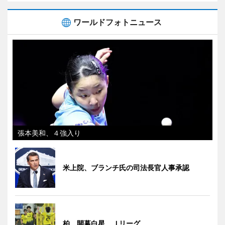
ワールドフォトニュース
張本美和、４強入り
米上院、ブランチ氏の司法長官人事承認
柏、開幕白星 Ｊリーグ