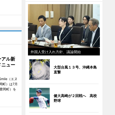
外国人受け入れ方針、議論開始
ーアル新
メニュー
大型台風１３号、沖縄本島
直撃
mile（エヌ
岡町）は7月
市豊岡町）を
健大高崎が２回戦へ 高校
野球