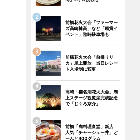
前橋花火大会「ファーマー
ズ高崎棟高」など「鑑賞イ
ベント」臨時駐車場も
前橋花火大会「前橋リリ
カ」屋上開放 当日レシー
ト入場制に変更
高崎「榛名湖花火大会」湖
上ステージ観覧席完成記念
で「じぐろ京介」
前橋「肉料理食堂」新店
人気「チャーシュー丼」ど
ーんと400グラム