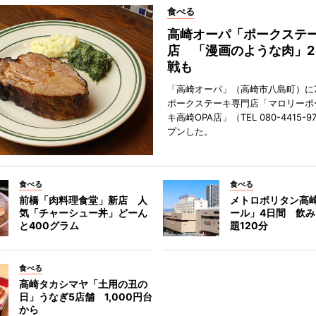
食べる
高崎オーパ「ポークステ
店 「漫画のような肉」2
戦も
「高崎オーパ」（高崎市八島町）に7
ポークステーキ専門店「マロリーポ
キ高崎OPA店」（TEL 080-4415-
プンした。
食べる
食べる
前橋「肉料理食堂」新店 人
メトロポリタン高
気「チャーシュー丼」どーん
ール」4日間 飲
と400グラム
題120分
食べる
高崎タカシマヤ「土用の丑の
日」うなぎ5店舗 1,000円台
から