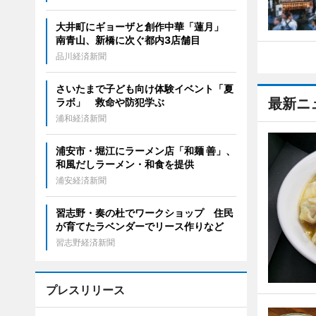
大井町にギョーザと創作中華「蓮月」
南青山、新橋に次ぐ都内3店舗目
品川経済新聞
さいたまで子ども向け体験イベント「夏
最新ニ
ラボ」 救命や防犯学ぶ
浦和経済新聞
浦安市・堀江にラーメン店「和麺 善」、
和風だしラーメン・和食を提供
浦安経済新聞
習志野・奏の杜でワークショップ 住民
が育てたラベンダーでリース作りなど
習志野経済新聞
プレスリリース