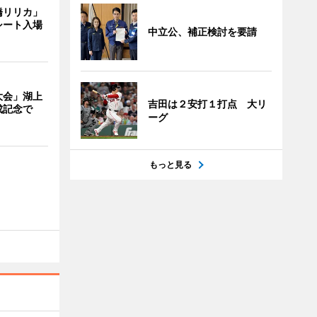
橋リリカ」
シート入場
中立公、補正検討を要請
大会」湖上
吉田は２安打１打点 大リ
成記念で
ーグ
もっと見る