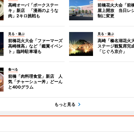
高崎オーパ「ポークステー
前橋花火大会「前
キ」新店 「漫画のような
屋上開放 当日レ
肉」2キロ挑戦も
制に変更
見る・遊ぶ
見る・遊ぶ
前橋花火大会「ファーマーズ
高崎「榛名湖花火
高崎棟高」など「鑑賞イベン
ステージ観覧席完
ト」臨時駐車場も
「じぐろ京介」
食べる
前橋「肉料理食堂」新店 人
気「チャーシュー丼」どーん
と400グラム
もっと見る