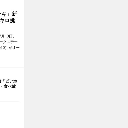
ーキ」新
キロ挑
月10日、
ークステー
9760）がオー
崎「ビアホ
み・食べ放