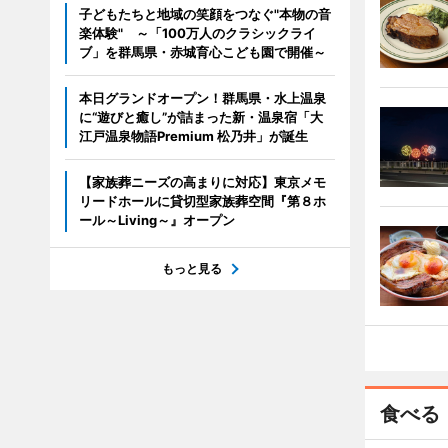
子どもたちと地域の笑顔をつなぐ"本物の音
楽体験" ～「100万人のクラシックライ
ブ」を群馬県・赤城育心こども園で開催～
本日グランドオープン！群馬県・水上温泉
に“遊びと癒し”が詰まった新・温泉宿「大
江戸温泉物語Premium 松乃井」が誕生
【家族葬ニーズの高まりに対応】東京メモ
リードホールに貸切型家族葬空間『第８ホ
ール～Living～』オープン
もっと見る
食べる