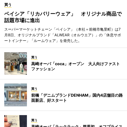
買う
ベイシア「リカバリーウェア」 オリジナル商品で
話題市場に進出
スーパーマーケットチェーン「ベイシア」（本社＝前橋市亀里町）は7
月8日、オリジナルブランド「ALWEAR（オルウエア）」の「休息サポ
ートインナー」「ルームウェア」を発売した。
買う
高崎オーパ「coca」オープン 大人向けファスト
ファッション
買う
前橋「デニムブランドDENHAM」国内4店舗目の路
面新店、好スタート
買う
高崎オーパ「ラックラック」群馬初 オフプライス