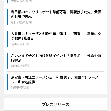
宇都宮経済新聞
春日部のヒマワリスポット準備万端 開花はまだ先、天候
の影響で遅れ
春日部経済新聞
大井町にギョーザと創作中華「蓮月」 南青山、新橋に次
ぐ都内3店舗目
品川経済新聞
さいたまで子ども向け体験イベント「夏ラボ」 救命や防
犯学ぶ
浦和経済新聞
浦安市・堀江にラーメン店「和麺 善」、和風だしラーメ
ン・和食を提供
浦安経済新聞
プレスリリース