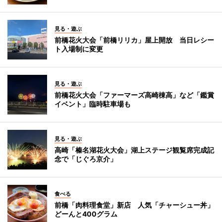
見る・遊ぶ
前橋花火大会「前橋リリカ」屋上開放 当日レシー
ト入場制に変更
見る・遊ぶ
前橋花火大会「ファーマーズ高崎棟高」など「鑑賞
イベント」臨時駐車場も
見る・遊ぶ
高崎「榛名湖花火大会」湖上ステージ観覧席完成記
念で「じぐろ京介」
食べる
前橋「肉料理食堂」新店 人気「チャーシュー丼」
どーんと400グラム