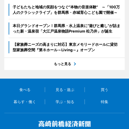
子どもたちと地域の笑顔をつなぐ"本物の音楽体験" ～「100万
人のクラシックライブ」を群馬県・赤城育心こども園で開催～
本日グランドオープン！群馬県・水上温泉に“遊びと癒し”が詰ま
った新・温泉宿「大江戸温泉物語Premium 松乃井」が誕生
【家族葬ニーズの高まりに対応】東京メモリードホールに貸切
型家族葬空間『第８ホール～Living～』オープン
もっと見る
食べる
見る・遊ぶ
買う
暮らす・働く
学ぶ・知る
特集