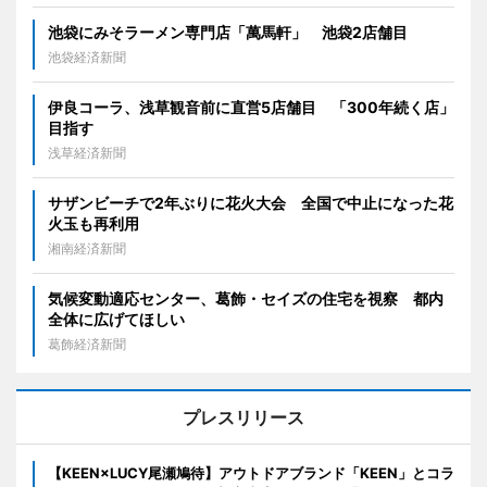
池袋にみそラーメン専門店「萬馬軒」 池袋2店舗目
池袋経済新聞
伊良コーラ、浅草観音前に直営5店舗目 「300年続く店」
目指す
浅草経済新聞
サザンビーチで2年ぶりに花火大会 全国で中止になった花
火玉も再利用
湘南経済新聞
気候変動適応センター、葛飾・セイズの住宅を視察 都内
全体に広げてほしい
葛飾経済新聞
プレスリリース
【KEEN×LUCY尾瀬鳩待】アウトドアブランド「KEEN」とコラ