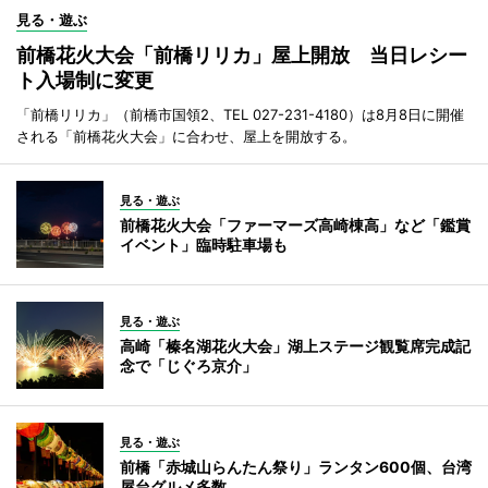
見る・遊ぶ
前橋花火大会「前橋リリカ」屋上開放 当日レシー
ト入場制に変更
「前橋リリカ」（前橋市国領2、TEL 027-231-4180）は8月8日に開催
される「前橋花火大会」に合わせ、屋上を開放する。
見る・遊ぶ
前橋花火大会「ファーマーズ高崎棟高」など「鑑賞
イベント」臨時駐車場も
見る・遊ぶ
高崎「榛名湖花火大会」湖上ステージ観覧席完成記
念で「じぐろ京介」
見る・遊ぶ
前橋「赤城山らんたん祭り」ランタン600個、台湾
屋台グルメ多数