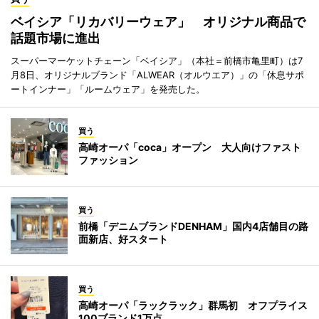
ベイシア「リカバリーウェア」 オリジナル商品で
話題市場に進出
スーパーマーケットチェーン「ベイシア」（本社＝前橋市亀里町）は7
月8日、オリジナルブランド「ALWEAR（オルウエア）」の「休息サポ
ートインナー」「ルームウェア」を発売した。
買う
高崎オーパ「coca」オープン 大人向けファスト
ファッション
買う
前橋「デニムブランドDENHAM」国内4店舗目の路
面新店、好スタート
買う
高崎オーパ「ラックラック」群馬初 オフプライス
100ブランド1万点