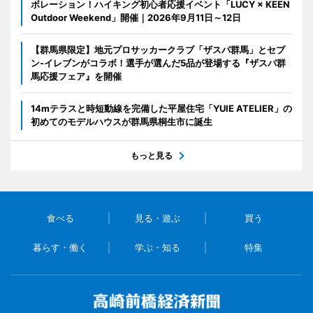
ボレーション！ハイキング初心者応援イベント「LUCY × KEEN
Outdoor Weekend」開催｜2026年9月11日～12日
【群馬県限定】地元プロサッカークラブ「ザスパ群馬」とセブ
ン‐イレブンがコラボ！選手が選んだ5品が登場する『ザスパ群
馬応援フェア』を開催
14mテラスと時短動線を完備した平屋住宅「YUIE ATELIER」の
初めてのモデルハウスが群馬県桐生市に誕生
もっと見る
食べる
見る・遊ぶ
買う
暮らす・働く
学ぶ・知る
特集