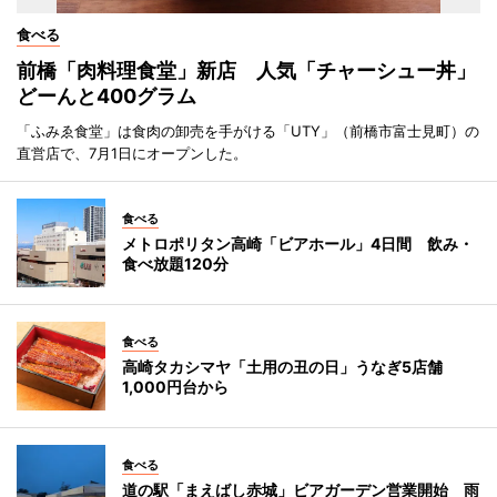
食べる
前橋「肉料理食堂」新店 人気「チャーシュー丼」
どーんと400グラム
「ふみゑ食堂」は食肉の卸売を手がける「UTY」（前橋市富士見町）の
直営店で、7月1日にオープンした。
食べる
メトロポリタン高崎「ビアホール」4日間 飲み・
食べ放題120分
食べる
高崎タカシマヤ「土用の丑の日」うなぎ5店舗
1,000円台から
食べる
道の駅「まえばし赤城」ビアガーデン営業開始 雨