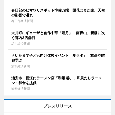
春日部のヒマワリスポット準備万端 開花はまだ先、天候
の影響で遅れ
春日部経済新聞
大井町にギョーザと創作中華「蓮月」 南青山、新橋に次
ぐ都内3店舗目
品川経済新聞
さいたまで子ども向け体験イベント「夏ラボ」 救命や防
犯学ぶ
浦和経済新聞
浦安市・堀江にラーメン店「和麺 善」、和風だしラーメ
ン・和食を提供
浦安経済新聞
プレスリリース