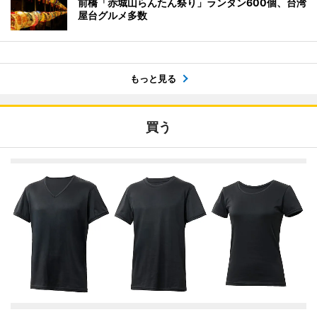
前橋「赤城山らんたん祭り」ランタン600個、台湾
屋台グルメ多数
もっと見る
買う