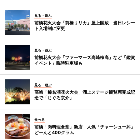
見る・遊ぶ
前橋花火大会「前橋リリカ」屋上開放 当日レシー
ト入場制に変更
見る・遊ぶ
前橋花火大会「ファーマーズ高崎棟高」など「鑑賞
イベント」臨時駐車場も
見る・遊ぶ
高崎「榛名湖花火大会」湖上ステージ観覧席完成記
念で「じぐろ京介」
食べる
前橋「肉料理食堂」新店 人気「チャーシュー丼」
どーんと400グラム