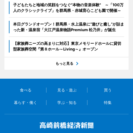
子どもたちと地域の笑顔をつなぐ"本物の音楽体験" ～「100万
人のクラシックライブ」を群馬県・赤城育心こども園で開催～
本日グランドオープン！群馬県・水上温泉に“遊びと癒し”が詰ま
った新・温泉宿「大江戸温泉物語Premium 松乃井」が誕生
【家族葬ニーズの高まりに対応】東京メモリードホールに貸切
型家族葬空間『第８ホール～Living～』オープン
もっと見る
食べる
見る・遊ぶ
買う
暮らす・働く
学ぶ・知る
特集