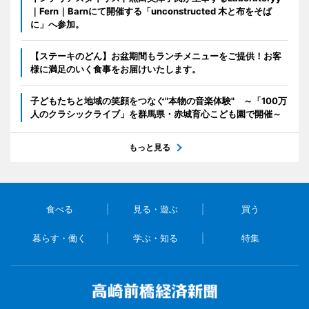
｜Fern｜Barnにて開催する「unconstructed 木と布をそば
に」へ参加。
【ステーキのどん】お盆期間もランチメニューをご提供！お客
様に満足のいく食事をお届けいたします。
子どもたちと地域の笑顔をつなぐ"本物の音楽体験" ～「100万
人のクラシックライブ」を群馬県・赤城育心こども園で開催～
もっと見る
食べる
見る・遊ぶ
買う
暮らす・働く
学ぶ・知る
特集