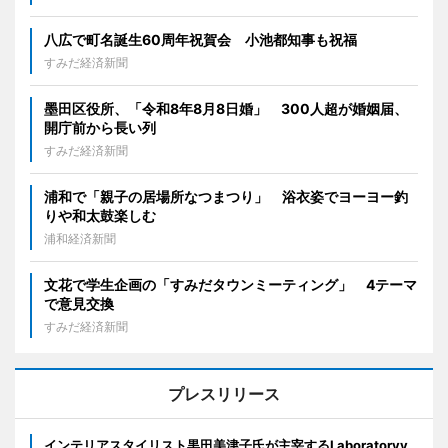
八広で町名誕生60周年祝賀会 小池都知事も祝福
すみだ経済新聞
墨田区役所、「令和8年8月8日婚」 300人超が婚姻届、
開庁前から長い列
すみだ経済新聞
浦和で「親子の居場所なつまつり」 浴衣姿でヨーヨー釣
りや和太鼓楽しむ
浦和経済新聞
文花で学生企画の「すみだタウンミーティング」 4テーマ
で意見交換
すみだ経済新聞
プレスリリース
インテリアスタイリスト黒田美津子氏が主宰するLaboratoryy