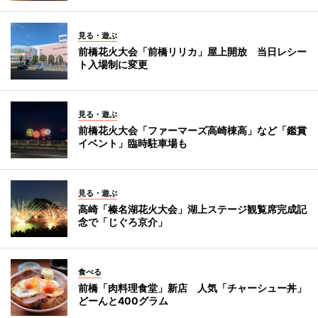
見る・遊ぶ
前橋花火大会「前橋リリカ」屋上開放 当日レシー
ト入場制に変更
見る・遊ぶ
前橋花火大会「ファーマーズ高崎棟高」など「鑑賞
イベント」臨時駐車場も
見る・遊ぶ
高崎「榛名湖花火大会」湖上ステージ観覧席完成記
念で「じぐろ京介」
食べる
前橋「肉料理食堂」新店 人気「チャーシュー丼」
どーんと400グラム