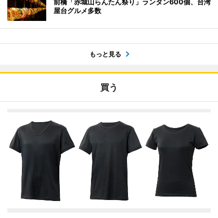
前橋「赤城山らんたん祭り」ランタン600個、台湾
屋台グルメ多数
もっと見る
買う