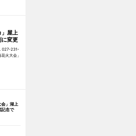
カ」屋上
制に変更
27-231-
橋花火大会」
大会」湖上
成記念で