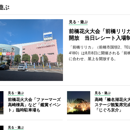
遊ぶ
見る・遊ぶ
前橋花火大会「前橋リリ
開放 当日レシート入場
「前橋リリカ」（前橋市国領2、TEL 0
4180）は8月8日に開催される「前
に合わせ、屋上を開放する。
見る・遊ぶ
見る・遊ぶ
前橋花火大会「ファーマーズ
高崎「榛名湖花火
高崎棟高」など「鑑賞イベン
ステージ観覧席完
ト」臨時駐車場も
「じぐろ京介」
見る・遊ぶ