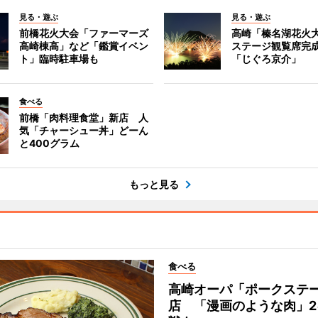
見る・遊ぶ
見る・遊ぶ
前橋花火大会「ファーマーズ
高崎「榛名湖花火
高崎棟高」など「鑑賞イベン
ステージ観覧席完
ト」臨時駐車場も
「じぐろ京介」
食べる
前橋「肉料理食堂」新店 人
気「チャーシュー丼」どーん
と400グラム
もっと見る
食べる
高崎オーパ「ポークステ
店 「漫画のような肉」2