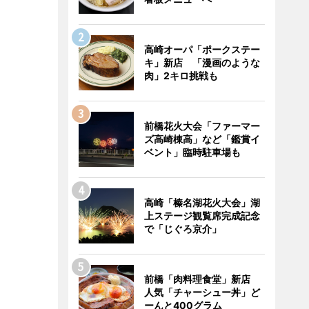
高崎オーパ「ポークステー
キ」新店 「漫画のような
肉」2キロ挑戦も
前橋花火大会「ファーマー
ズ高崎棟高」など「鑑賞イ
ベント」臨時駐車場も
高崎「榛名湖花火大会」湖
上ステージ観覧席完成記念
で「じぐろ京介」
前橋「肉料理食堂」新店
人気「チャーシュー丼」ど
ーんと400グラム