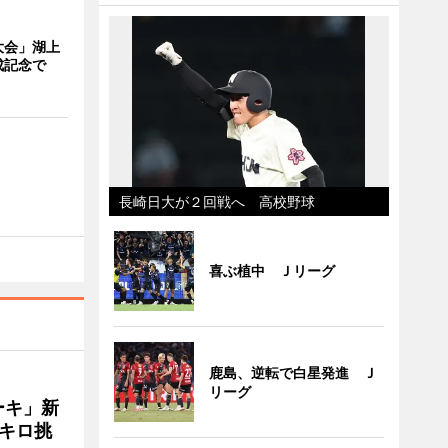
大会」湖上
成記念で
長崎日大が２回戦へ 高校野球
喜ぶ植中 Ｊリーグ
鹿島、逆転で白星発進 Ｊ
リーグ
ーキ」新
キロ挑