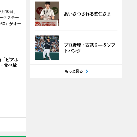
月10日、
あいさつされる悠仁さま
ークステー
9760）がオー
プロ野球・西武２―５ソフ
トバンク
崎「ビアホ
み・食べ放
もっと見る