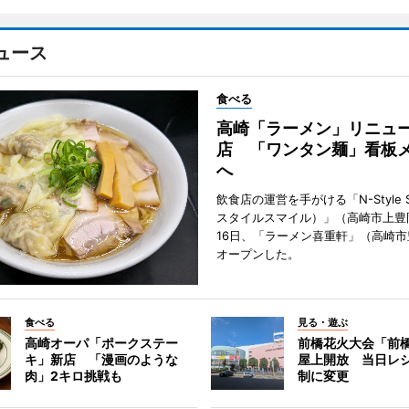
ュース
食べる
高崎「ラーメン」リニュ
店 「ワンタン麺」看板
へ
飲食店の運営を手がける「N-Style S
スタイルスマイル）」（高崎市上豊
16日、「ラーメン喜重軒」（高崎
オープンした。
食べる
見る・遊ぶ
高崎オーパ「ポークステー
前橋花火大会「前
キ」新店 「漫画のような
屋上開放 当日レ
肉」2キロ挑戦も
制に変更