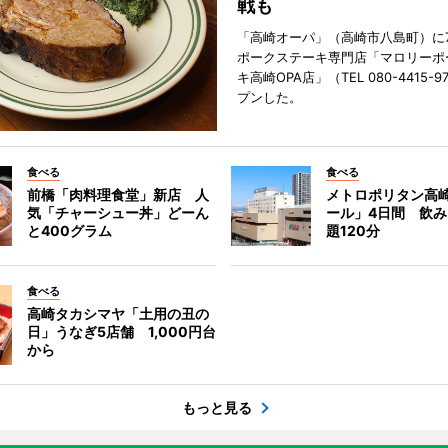
戦も
「高崎オーパ」（高崎市八島町）に7
ポークステーキ専門店「マロリーポ
キ高崎OPA店」（TEL 080-4415-
プンした。
食べる
食べる
前橋「肉料理食堂」新店 人
メトロポリタン高
気「チャーシュー丼」どーん
ール」4日間 飲
と400グラム
題120分
食べる
高崎タカシマヤ「土用の丑の
日」うなぎ5店舗 1,000円台
から
もっと見る