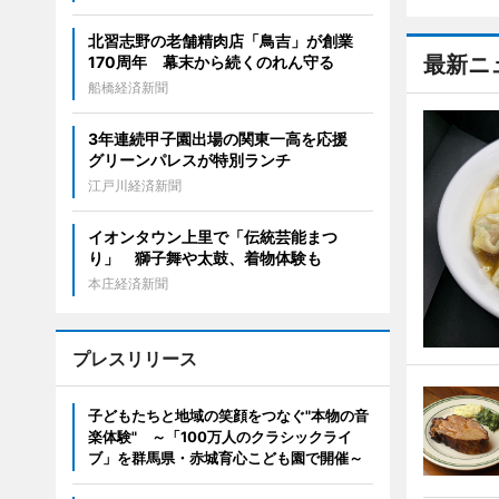
北習志野の老舗精肉店「鳥吉」が創業
最新ニ
170周年 幕末から続くのれん守る
船橋経済新聞
3年連続甲子園出場の関東一高を応援
グリーンパレスが特別ランチ
江戸川経済新聞
イオンタウン上里で「伝統芸能まつ
り」 獅子舞や太鼓、着物体験も
本庄経済新聞
プレスリリース
子どもたちと地域の笑顔をつなぐ"本物の音
楽体験" ～「100万人のクラシックライ
ブ」を群馬県・赤城育心こども園で開催～