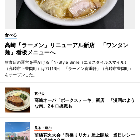
食べる
高崎「ラーメン」リニューアル新店 「ワンタン
麺」看板メニューへ
飲食店の運営を手がける「N-Style Smile（エヌスタイルスマイル）」
（高崎市上豊岡町）は7月16日、「ラーメン喜重軒」（高崎市豊岡町）
をオープンした。
食べる
高崎オーパ「ポークステーキ」新店 「漫画のよう
な肉」2キロ挑戦も
見る・遊ぶ
前橋花火大会「前橋リリカ」屋上開放 当日レシー