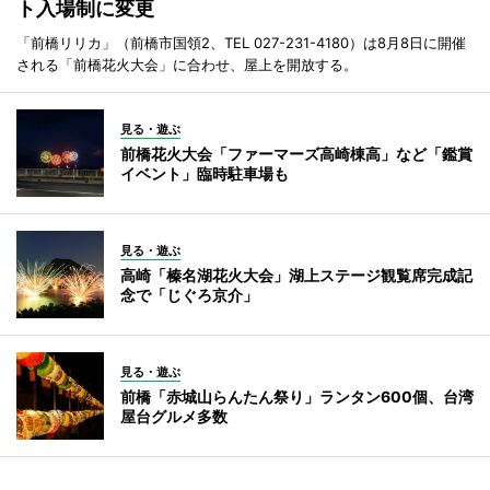
ト入場制に変更
「前橋リリカ」（前橋市国領2、TEL 027-231-4180）は8月8日に開催
される「前橋花火大会」に合わせ、屋上を開放する。
見る・遊ぶ
前橋花火大会「ファーマーズ高崎棟高」など「鑑賞
イベント」臨時駐車場も
見る・遊ぶ
高崎「榛名湖花火大会」湖上ステージ観覧席完成記
念で「じぐろ京介」
見る・遊ぶ
前橋「赤城山らんたん祭り」ランタン600個、台湾
屋台グルメ多数